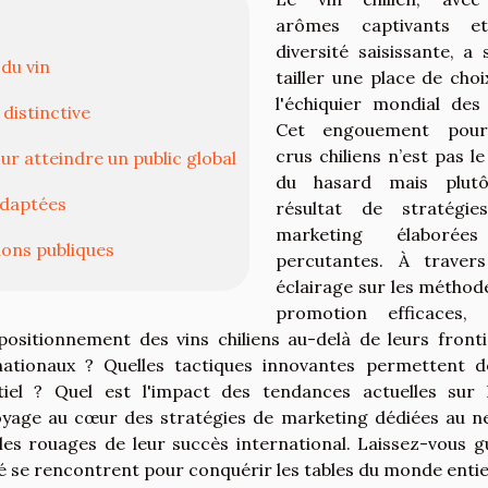
arômes captivants e
diversité saisissante, a 
du vin
tailler une place de choi
l'échiquier mondial des 
distinctive
Cet engouement pour
crus chiliens n’est pas le
r atteindre un public global
du hasard mais plutô
 adaptées
résultat de stratégie
marketing élaborée
ions publiques
percutantes. À traver
éclairage sur les méthod
promotion efficaces, 
positionnement des vins chiliens au-delà de leurs fronti
nationaux ? Quelles tactiques innovantes permettent d
el ? Quel est l'impact des tendances actuelles sur 
oyage au cœur des stratégies de marketing dédiées au n
les rouages de leur succès international. Laissez-vous g
é se rencontrent pour conquérir les tables du monde entie