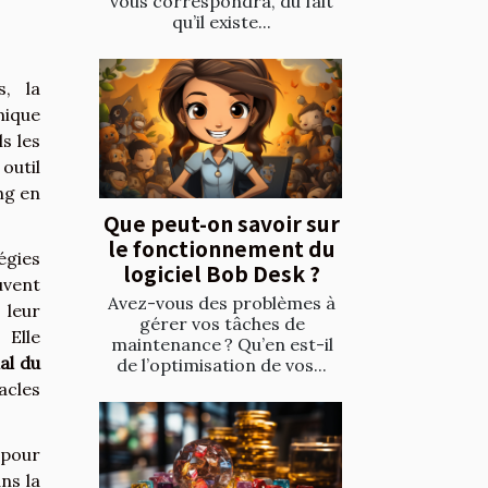
vous correspondra, du fait
qu’il existe...
s, la
mique
s les
outil
ng en
Que peut-on savoir sur
le fonctionnement du
égies
logiciel Bob Desk ?
uvent
Avez-vous des problèmes à
 leur
gérer vos tâches de
 Elle
maintenance ? Qu’en est-il
al du
de l’optimisation de vos...
acles
 pour
ns la