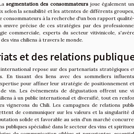
 La
segmentation des consommateurs
joue également un
selon la sensibilité et les attentes de différents groupes, 
e consommateurs à la recherche d'un bon rapport qualité-
 œuvre précise de ces stratégies par des professionne
ie commerciale, experts du secteur vitivinicole, s'avér
des vins chiliens à travers le monde.
iats et des relations publiqu
 international repose sur des partenariats stratégiques e
es. En tissant des liens avec des sommeliers influents
xpertise pour affiner leur stratégie de positionnement et
e vin. Les événements de dégustation offrent une vi
liens à un public international et diversifié, tout en renfo
des vignerons du Chili. Les campagnes de relations publi
ettent de communiquer sur les valeurs et la singularité d
éputation solide et favorable au sein d'un marché concurren
s publiques spécialisé dans le secteur des vins et spiritueu
égies de communication ciblées et percutantes, essentiel