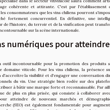
écialisé dans le secteur vitivinicole saura comment arti
ge cohérente et attirante. C'est par l'établissement 
 les consommateurs que les vins chiliens pourront s'impos
é fortement concurrentiel. En définitive, une intelli
 de l'histoire, du terroir et de la vinification peut transf
 incontournable sur la scène internationale.
as numériques pour atteindre
outil incontournable pour la promotion des produits s
domaine viticole. Pour les vins chiliens, la présence su
 d'accroître la visibilité et d'engager une conversation di
onnels du vin. Une stratégie bien rodée sur des platef
uer à bâtir une marque forte et reconnaissable. Par aill
ue de plus en plus prisée, qui consiste à collaborer ave
 pour atteindre de nouveaux marchés et démographi
cherche (SEO) est également fondamentale pour augment