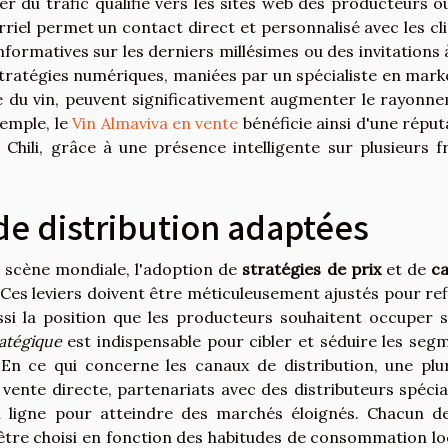
tirer du trafic qualifié vers les sites web des producteurs o
rriel permet un contact direct et personnalisé avec les cli
formatives sur les derniers millésimes ou des invitations 
tratégies numériques, maniées par un spécialiste en mark
ie du vin, peuvent significativement augmenter le rayonn
xemple, le
Vin Almaviva en vente
bénéficie ainsi d'une réput
Chili, grâce à une présence intelligente sur plusieurs f
 de distribution adaptées
la scène mondiale, l'adoption de
stratégies de prix
et de
c
Ces leviers doivent être méticuleusement ajustés pour ref
si la position que les producteurs souhaitent occuper s
ratégique
est indispensable pour cibler et séduire les seg
n ce qui concerne les canaux de distribution, une plur
vente directe, partenariats avec des distributeurs spécial
n ligne pour atteindre des marchés éloignés. Chacun d
 être choisi en fonction des habitudes de consommation lo