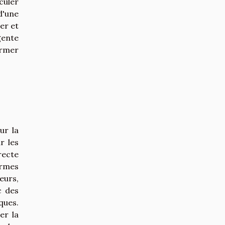
culer
d'une
er et
gente
ormer
ur la
r les
recte
ormes
eurs,
c des
ques.
er la