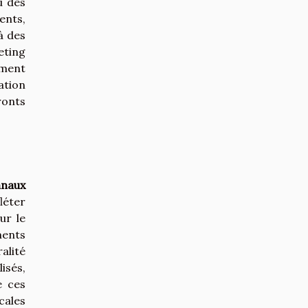
u des
ents,
à des
eting
ement
ation
ronts
anaux
léter
ur le
ments
alité
isés,
e ces
cales