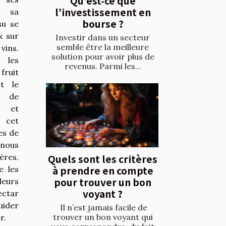
Qu’est-ce que
l’investissement en
t sa
bourse ?
su se
x sur
Investir dans un secteur
semble être la meilleure
vins.
solution pour avoir plus de
 les
revenus. Parmi les...
 fruit
t le
s de
s et
s cet
es de
nous
ères.
Quels sont les critères
à prendre en compte
e les
pour trouver un bon
leurs
voyant ?
ectar
uider
Il n’est jamais facile de
trouver un bon voyant qui
r.