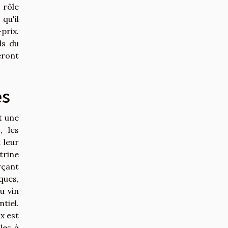
 rôle
qu'il
prix.
ls du
eront
es
t une
, les
 leur
trine
rçant
ques,
u vin
tiel.
x est
les à