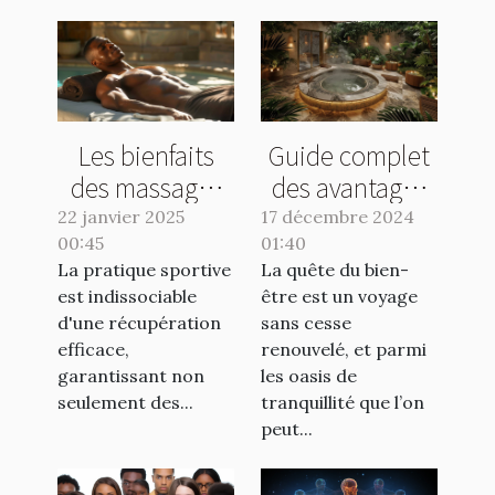
Les bienfaits
Guide complet
des massages
des avantages
sportifs pour la
d'un hammam
22 janvier 2025
17 décembre 2024
00:45
récupération
01:40
privatif pour la
La pratique sportive
La quête du bien-
musculaire
détente
est indissociable
être est un voyage
d'une récupération
sans cesse
efficace,
renouvelé, et parmi
garantissant non
les oasis de
seulement des...
tranquillité que l’on
peut...