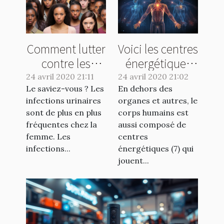
Comment lutter
Voici les centres
contre les
énergétiques
infections
du corps
24 avril 2020 21:11
24 avril 2020 21:02
Le saviez-vous ? Les
urinaires ?
En dehors des
humains
infections urinaires
organes et autres, le
sont de plus en plus
corps humains est
fréquentes chez la
aussi composé de
femme. Les
centres
infections...
énergétiques (7) qui
jouent...