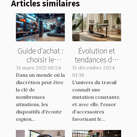
Articles similaires
Guide d'achat :
Évolution et
choisir le
tendances des
meilleur
tapis de marche
31 mars 2025 00:24
15 décembre 2024
Dans un monde où la
dispositif
01:38
de bureau pour
discrétion peut être
L'univers du travail
d'écoute espion
2024
la clé de
connaît une
nombreuses
mutation constante,
situations, les
et avec elle, l'essor
dispositifs d'écoute
d'accessoires
espion...
favorisant le...