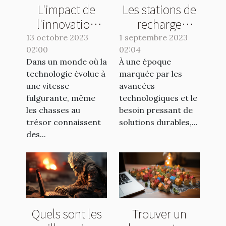
L'impact de
Les stations de
l'innovation
recharge
technologique
connectées et
13 octobre 2023
1 septembre 2023
02:00
sur les chasses
02:04
l'évolution des
Dans un monde où la
À une époque
au trésor
temps de
technologie évolue à
marquée par les
modernes
stationnement
une vitesse
avancées
fulgurante, même
technologiques et le
les chasses au
besoin pressant de
trésor connaissent
solutions durables,...
des...
Quels sont les
Trouver un