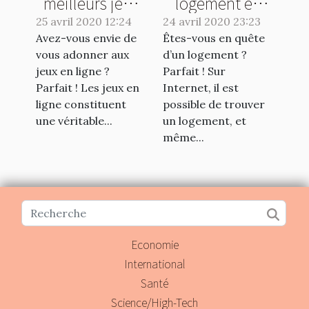
meilleurs jeux
logement en
en ligne du
ligne : quels
25 avril 2020 12:24
24 avril 2020 23:23
Avez-vous envie de
moment ?
Êtes-vous en quête
sont les sites
vous adonner aux
d’un logement ?
adéquats ?
jeux en ligne ?
Parfait ! Sur
Parfait ! Les jeux en
Internet, il est
ligne constituent
possible de trouver
une véritable...
un logement, et
même...
Economie
International
Santé
Science/High-Tech