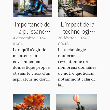
L'impact de la
Importance de
technologie
la puissance
moderne sur la
d'aspiration et
20 février 2024
4 décembre 2024
00:48
rénovation de
01:04
capacité des
La technologie
Lorsqu'il s'agit de
cuisine à Lille
réservoirs
moderne a
maintenir un
révolutionné de
environnement
nombreux domaines
domestique propre
de notre quotidien,
et sain, le choix d'un
notamment celui de
aspirateur ne doit...
la...