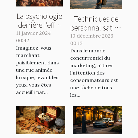
La psychologie
Techniques de
derrière l'effet
personnalisation
de surprise des
11 janvier 2024
avancées pour
19 décembre 2023
00:42
montgolfières
00:12
les ballons sac à
Imaginez-vous
publicitaires
Dans le monde
dos en
marchant
concurrentiel du
marketing
paisiblement dans
marketing, attirer
une rue animée
l'attention des
lorsque, levant les
consommateurs est
yeux, vous êtes
une tâche de tous
accueilli par...
les...