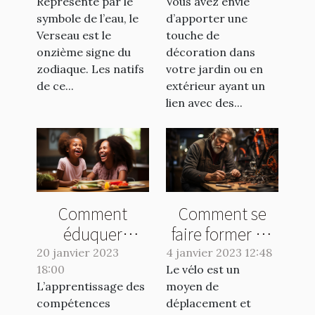
Représenté par le
du signe
Vous avez envie
vous pouvez
symbole de l’eau, le
d’apporter une
Verseau :
avoir dans votre
Verseau est le
touche de
comment
jardin ?
onzième signe du
décoration dans
maximiser votre
zodiaque. Les natifs
votre jardin ou en
potentiel
de ce...
extérieur ayant un
lien avec des...
chaque jour ?
Comment
Comment se
éduquer
faire former en
positivement
réparation vélo
20 janvier 2023
4 janvier 2023 12:48
18:00
votre enfant ?
Le vélo est un
?
L’apprentissage des
moyen de
compétences
déplacement et