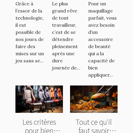
bon site
son
un
Grâce à
Le plus
Pour un
de pari
jacuzzi
pinceau
l’essor de la
grand rêve
maquillage
sportif
gonflable
en poils
technologie,
de tout
parfait, vous
naturels ?
il est
travailleur,
avez besoin
possible de
c’est de se
d’un
nos jours de
détendre
accessoire
faire des
pleinement
de beauté
mises sur un
après une
qui a la
jeu sans se...
dure
capacité de
journée de...
bien
appliquer...
Les critères
Tout ce qu'il
pour bien
faut savoir