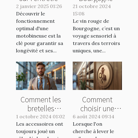
et la
quelle bouteille
2 janvier 2025 01:26
21 octobre 2024
Découvrir le
maintenance
15:08
choisir ?
fonctionnement
Le vin rouge de
des
optimal d'une
Bourgogne, c’est un
motobineuses
motobineuse est la
voyage sensoriel à
clé pour garantir sa
travers des terroirs
longévité et ses...
uniques, une...
Comment les
Comment
bretelles
choisir une
peuvent
agence de
1 octobre 2024 01:02
6 août 2024 09:14
Les accessoires ont
transformer une
Lorsque l'on
détective pour
toujours joué un
cherche à lever le
tenue
vos enquêtes