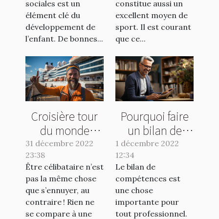
sociales est un
constitue aussi un
élément clé du
excellent moyen de
développement de
sport. Il est courant
l’enfant. De bonnes...
que ce...
Croisière tour
Pourquoi faire
du monde
un bilan de
célibataire :
compétences ?
31 décembre 2022
1 décembre 2022
23:38
pourquoi une
12:34
Être célibataire n’est
Le bilan de
croisière solo ?
pas la même chose
compétences est
que s’ennuyer, au
une chose
contraire ! Rien ne
importante pour
se compare à une
tout professionnel.