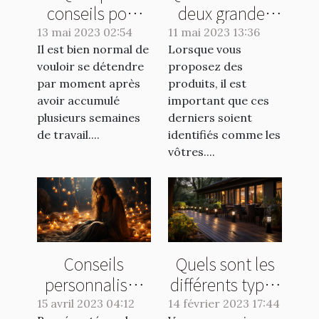
conseils pour
deux grandes
éviter les
catégories de
13 mai 2023 02:54
11 mai 2023 13:36
Il est bien normal de
vomissements
Lorsque vous
marquage
vouloir se détendre
proposez des
lors d'un tour
industriel?
par moment après
produits, il est
de manège
avoir accumulé
important que ces
plusieurs semaines
derniers soient
de travail....
identifiés comme les
vôtres....
Conseils
Quels sont les
personnalisés
différents types
pour les natifs
d’éclairage que
15 avril 2023 04:12
14 février 2023 17:44