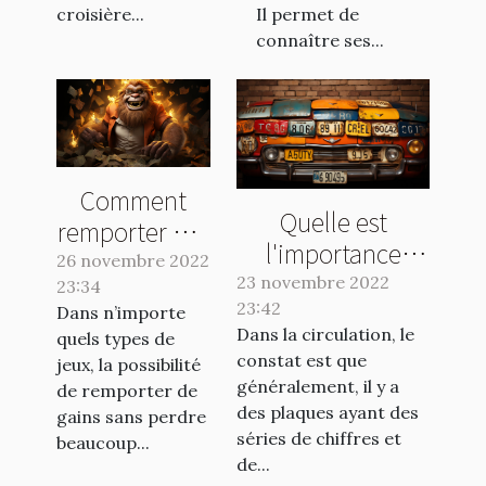
croisière...
Il permet de
connaître ses...
Comment
Quelle est
remporter des
l'importance
gains en
26 novembre 2022
d'une plaque
23 novembre 2022
23:34
jouant au
d'immatriculation
23:42
Dans n’importe
Crash Casino
Dans la circulation, le
quels types de
?
?
constat est que
jeux, la possibilité
généralement, il y a
de remporter de
des plaques ayant des
gains sans perdre
séries de chiffres et
beaucoup...
de...