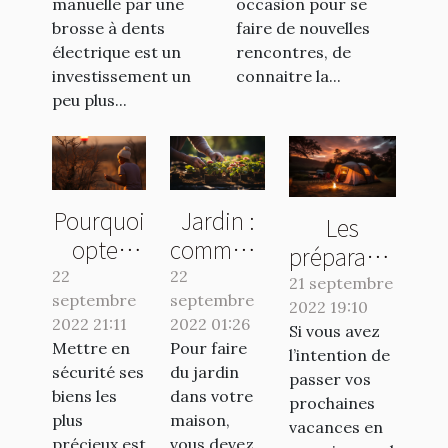
manuelle par une
occasion pour se
brosse à dents
faire de nouvelles
électrique est un
rencontres, de
investissement un
connaitre la...
peu plus...
Pourquoi
Jardin :
Les
opter
comment
préparatifs
pour une
avoir un
22
22
essentiels
21 septembre
septembre
banque
septembre
travail de
2022 19:10
pour un
2022 21:11
2022 01:26
en ligne ?
qualité ?
Si vous avez
séjour en
Mettre en
Pour faire
l’intention de
camping
sécurité ses
du jardin
passer vos
réussi
biens les
dans votre
prochaines
plus
maison,
vacances en
précieux est
vous devez