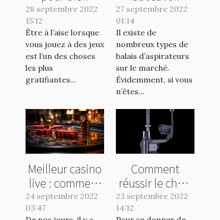
choisir une
avant l'achat
28 septembre 2022
27 septembre 2022
15:12
chaise pour
01:14
d'un balai
Être à l’aise lorsque
Il existe de
gamer
aspirateur
vous jouez à des jeux
nombreux types de
est l’un des choses
balais d’aspirateurs
les plus
sur le marché.
gratifiantes...
Évidemment, si vous
n’êtes...
Meilleur casino
Comment
live : comment
réussir le choix
faire le bon
de votre
24 septembre 2022
23 septembre 2022
03:47
choix ?
14:12
vibromasseur ?
De nos jours, il y a
Pour se donner de