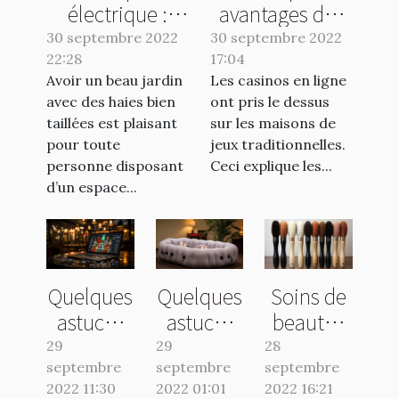
électrique :
avantages des
quelle taille
casinos en ligne
30 septembre 2022
30 septembre 2022
22:28
haie choisir ?
17:04
Avoir un beau jardin
Les casinos en ligne
avec des haies bien
ont pris le dessus
taillées est plaisant
sur les maisons de
pour toute
jeux traditionnelles.
personne disposant
Ceci explique les...
d’un espace...
Quelques
Quelques
Soins de
astuces
astuces
beauté :
pour
pour bien
Comment
29
29
28
septembre
choisir un
septembre
choisir
septembre
utiliser
2022 11:30
2022 01:01
2022 16:21