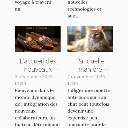
voyage à travers
nouvelles
un...
technologies et
aux...
L'accueil des
Par quelle
nouveaux
manière
collaborateurs :
appliquer une
3 décembre 2023
7 novembre 2023
01:34
clé de la
17:59
pipette anti-
Bienvenue dans le
Infliger une pipette
réussite
puce à son
monde dynamique
anti-puce sur son
chat ?
de l'intégration des
chat peut toutefois
nouveaux
devenir une
collaborateurs, un
expertise peu
facteur déterminant
amusante pour le...