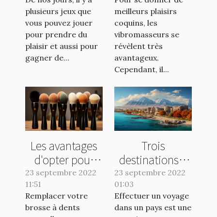
plusieurs jeux que
meilleurs plaisirs
vous pouvez jouer
coquins, les
pour prendre du
vibromasseurs se
plaisir et aussi pour
révèlent très
gagner de...
avantageux.
Cependant, il...
Les avantages
Trois
d'opter pour
destinations à
une brosse
visiter
23 septembre 2022
23 septembre 2022
11:51
électrique
01:03
absolument en
Remplacer votre
Effectuer un voyage
2022
brosse à dents
dans un pays est une