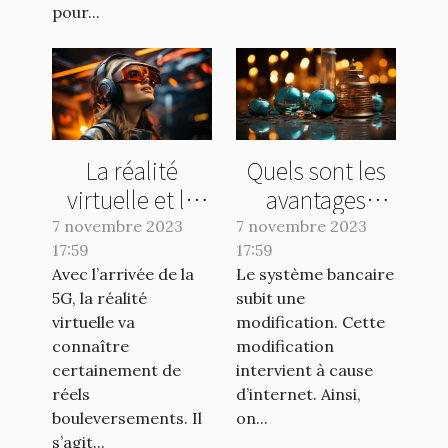
pour...
La réalité
Quels sont les
virtuelle et la
avantages
5G : ce qu’il faut
d’une banque
7 novembre 2023
7 novembre 2023
17:59
comprendre !
17:59
en ligne ?
Avec l’arrivée de la
Le système bancaire
5G, la réalité
subit une
virtuelle va
modification. Cette
connaître
modification
certainement de
intervient à cause
réels
d’internet. Ainsi,
bouleversements. Il
on...
s’agit...