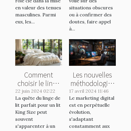
rôle clé dans la mise
voile sur des
masculine
discrètes
en valeur des tenues
situations obscures
masculines. Parmi
ou à confirmer des
eux, les...
doutes, faire appel
à...
Comment
Les nouvelles
choisir le linge
méthodologies
de lit idéal pour
en marketing
22 juin 2024 02:22
17 avril 2024 11:46
La quête du linge de
un lit King Size
Le marketing digital
digital pour
lit parfait pour un lit
est en perpétuelle
2023
King Size peut
évolution,
souvent
s'adaptant
s'apparenter à un
constamment aux