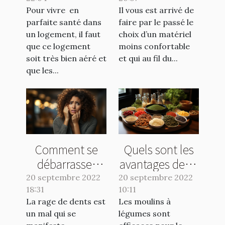
maison ?
Pour vivre en
Il vous est arrivé de
parfaite santé dans
faire par le passé le
un logement, il faut
choix d’un matériel
que ce logement
moins confortable
soit très bien aéré et
et qui au fil du...
que les...
Comment se
Quels sont les
débarrasser
avantages de se
d'une rage de
servir d’un bon
20 septembre 2022
20 septembre 2022
18:31
dents ?
10:11
moulin à
La rage de dents est
Les moulins à
légumes ?
un mal qui se
légumes sont