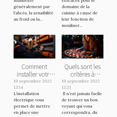
manifeste
efficaces pour le
généralement par
domaine de la
l’abcès, la sensibilité
cuisine à cause de
au froid ou la...
leur fonction de
mouliner...
Comment
Quels sont les
installer votre
critères à
type
prendre en
19 septembre 2022
19 septembre 2022
13:14
d’électricité
12:21
compte pour
L’installation
Il n’est jamais facile
domestique ?
trouver un bon
électrique vous
de trouver un bon
voyant ?
permet de mettre
voyant qui vous
en place une
correspondra, du