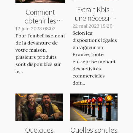
Extrait Kbis :
Comment
une nécessité
obtenir les
pour les
22 mai 2023 19:20
meilleurs
12 juin 2023 08:02
Selon les
entreprises ou
Pour l’embellissement
produits pour
dispositions légales
une formalité
de la devanture de
l'embellissement
en vigueur en
votre maison,
de plus ?
de votre
France, toute
plusieurs produits
entreprise menant
extérieur ?
sont disponibles sur
des activités
le...
commerciales
doit...
Quelques
Quelles sont les