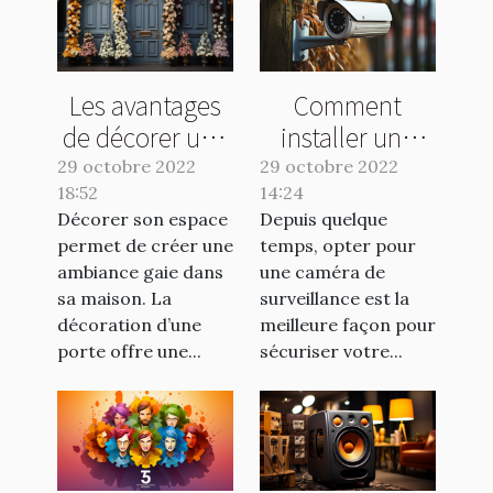
Les avantages
Comment
de décorer une
installer une
porte
caméra de
29 octobre 2022
29 octobre 2022
18:52
14:24
surveillance
Décorer son espace
Depuis quelque
sans fil ?
permet de créer une
temps, opter pour
ambiance gaie dans
une caméra de
sa maison. La
surveillance est la
décoration d’une
meilleure façon pour
porte offre une...
sécuriser votre...