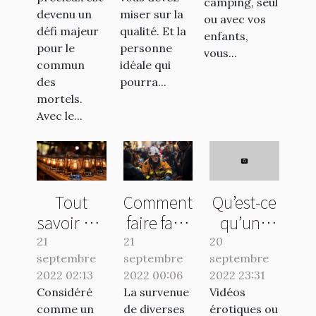
camping, seul
devenu un
miser sur la
ou avec vos
défi majeur
qualité. Et la
enfants,
pour le
personne
vous...
commun
idéale qui
des
pourra...
mortels.
Avec le...
Tout
Comment
Qu’est-ce
savoir sur
faire face
qu’une
le poêle à
à une
sextape ?
21
21
20
septembre
pétrole
septembre
urgence
septembre
2022 02:13
2022 00:06
2022 23:31
sanitaire
Considéré
La survenue
Vidéos
à
comme un
de diverses
érotiques ou