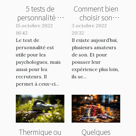
5 tests de
Comment bien
personnalité et
choisir son
leurs avantages
caisson de
15 octobre 2022
3 octobre 2022
16:42
20:32
basse ?
Le test de
Il existe aujourd’hui,
personnalité est
plusieurs amateurs
utile pour les
de son. Et pour
psychologues, mais
pousser leur
aussi pour les
expérience plus loin,
recruteurs. Il
ils se...
permet à ceux-ci...
Thermique ou
Quelques