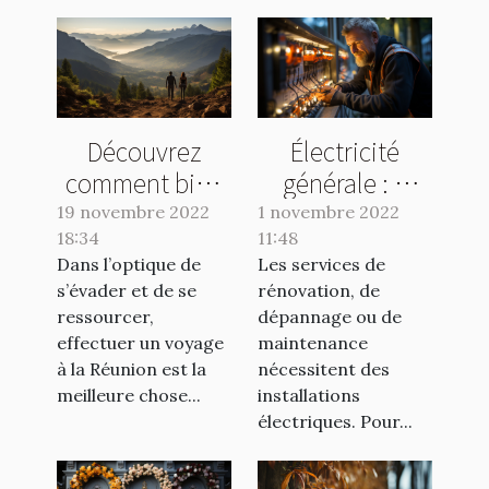
Découvrez
Électricité
comment bien
générale : à
organiser vos
quel spécialiste
19 novembre 2022
1 novembre 2022
18:34
voyages à la
11:48
s’adresser ?
Dans l’optique de
Les services de
Réunion
s’évader et de se
rénovation, de
ressourcer,
dépannage ou de
effectuer un voyage
maintenance
à la Réunion est la
nécessitent des
meilleure chose...
installations
électriques. Pour...