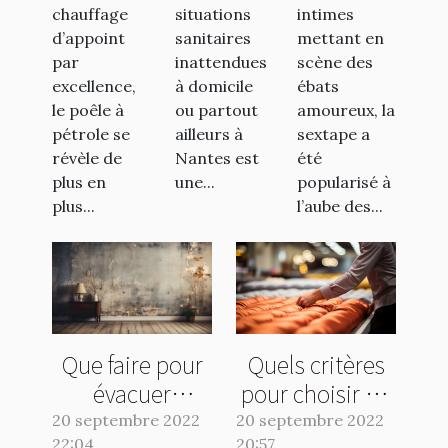
Nantes ?
chauffage
situations
intimes
d’appoint
sanitaires
mettant en
par
inattendues
scène des
excellence,
à domicile
ébats
le poêle à
ou partout
amoureux, la
pétrole se
ailleurs à
sextape a
révèle de
Nantes est
été
plus en
une...
popularisé à
plus...
l’aube des...
Que faire pour
Quels critères
évacuer
pour choisir un
l'humidité de sa
bon matelas ?
20 septembre 2022
20 septembre 2022
22:04
20:57