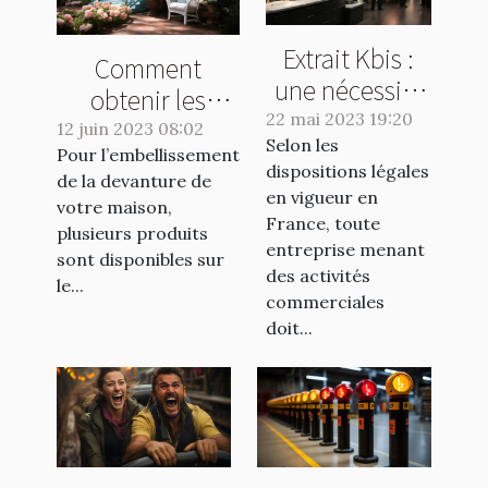
Extrait Kbis :
Comment
une nécessité
obtenir les
pour les
22 mai 2023 19:20
meilleurs
12 juin 2023 08:02
Selon les
entreprises ou
Pour l’embellissement
produits pour
dispositions légales
une formalité
de la devanture de
l'embellissement
en vigueur en
votre maison,
de plus ?
de votre
France, toute
plusieurs produits
entreprise menant
extérieur ?
sont disponibles sur
des activités
le...
commerciales
doit...