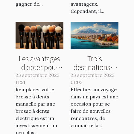
gagner de...
avantageux.
Cependant, il...
Les avantages
Trois
d'opter pour
destinations à
une brosse
visiter
23 septembre 2022
23 septembre 2022
11:51
électrique
01:03
absolument en
Remplacer votre
Effectuer un voyage
2022
brosse à dents
dans un pays est une
manuelle par une
occasion pour se
brosse à dents
faire de nouvelles
électrique est un
rencontres, de
investissement un
connaitre la...
peu plus...