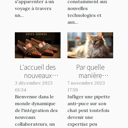
s'apparenter à un
constamment aux
voyage à travers
nouvelles
un...
technologies et
aux...
L'accueil des
Par quelle
nouveaux
manière
collaborateurs :
appliquer une
3 décembre 2023
7 novembre 2023
01:34
clé de la
17:59
pipette anti-
Bienvenue dans le
Infliger une pipette
réussite
puce à son
monde dynamique
anti-puce sur son
chat ?
de l'intégration des
chat peut toutefois
nouveaux
devenir une
collaborateurs, un
expertise peu