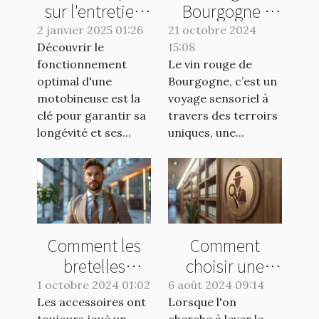
sur l'entretien
Bourgogne :
et la
quelle bouteille
2 janvier 2025 01:26
21 octobre 2024
Découvrir le
maintenance
15:08
choisir ?
fonctionnement
Le vin rouge de
des
optimal d'une
Bourgogne, c’est un
motobineuses
motobineuse est la
voyage sensoriel à
clé pour garantir sa
travers des terroirs
longévité et ses...
uniques, une...
Comment les
Comment
bretelles
choisir une
peuvent
agence de
1 octobre 2024 01:02
6 août 2024 09:14
Les accessoires ont
transformer une
Lorsque l'on
détective pour
toujours joué un
cherche à lever le