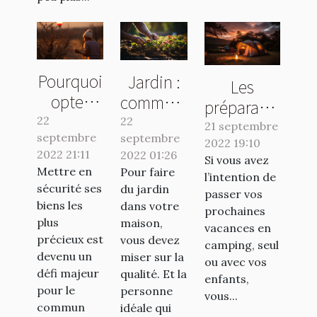
Pourquoi
Jardin :
Les
opter
comment
préparatifs
pour une
avoir un
22
22
essentiels
21 septembre
septembre
banque
septembre
travail de
2022 19:10
pour un
2022 21:11
2022 01:26
en ligne ?
qualité ?
Si vous avez
séjour en
Mettre en
Pour faire
l’intention de
camping
sécurité ses
du jardin
passer vos
réussi
biens les
dans votre
prochaines
plus
maison,
vacances en
précieux est
vous devez
camping, seul
devenu un
miser sur la
ou avec vos
défi majeur
qualité. Et la
enfants,
pour le
personne
vous...
commun
idéale qui