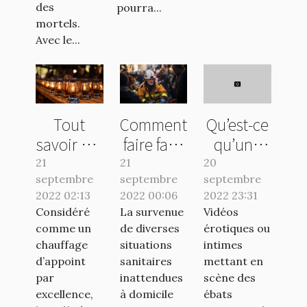
des
pourra...
mortels.
Avec le...
Tout
Comment
Qu’est-ce
savoir sur
faire face
qu’une
le poêle à
à une
sextape ?
21
21
20
septembre
pétrole
septembre
urgence
septembre
2022 02:13
2022 00:06
2022 23:31
sanitaire
Considéré
La survenue
Vidéos
à
comme un
de diverses
érotiques ou
Nantes ?
chauffage
situations
intimes
d’appoint
sanitaires
mettant en
par
inattendues
scène des
excellence,
à domicile
ébats