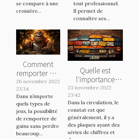
se compare à une
tout professionnel.
croisière...
Il permet de
connaître ses...
Comment
Quelle est
remporter des
l'importance
gains en
26 novembre 2022
d'une plaque
23 novembre 2022
23:34
jouant au
d'immatriculation
23:42
Dans n’importe
Crash Casino
Dans la circulation, le
quels types de
?
?
constat est que
jeux, la possibilité
généralement, il y a
de remporter de
des plaques ayant des
gains sans perdre
séries de chiffres et
beaucoup...