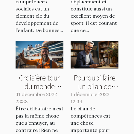
compétences
déplacement et
sociales est un
constitue aussi un
élément clé du
excellent moyen de
développement de
sport. Il est courant
l’enfant. De bonnes...
que ce...
Croisière tour
Pourquoi faire
du monde
un bilan de
célibataire :
compétences ?
31 décembre 2022
1 décembre 2022
23:38
pourquoi une
12:34
Être célibataire n’est
Le bilan de
croisière solo ?
pas la même chose
compétences est
que s’ennuyer, au
une chose
contraire ! Rien ne
importante pour