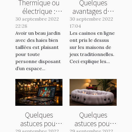
Thermique ou
Quelques
électrique :
avantages des
quelle taille
casinos en ligne
30 septembre 2022
30 septembre 2022
22:28
haie choisir ?
17:04
Avoir un beau jardin
Les casinos en ligne
avec des haies bien
ont pris le dessus
taillées est plaisant
sur les maisons de
pour toute
jeux traditionnelles.
personne disposant
Ceci explique les...
d’un espace...
Quelques
Quelques
astuces pour
astuces pour
choisir un bon
bien choisir son
29 septembre 2022
29 septembre 2022