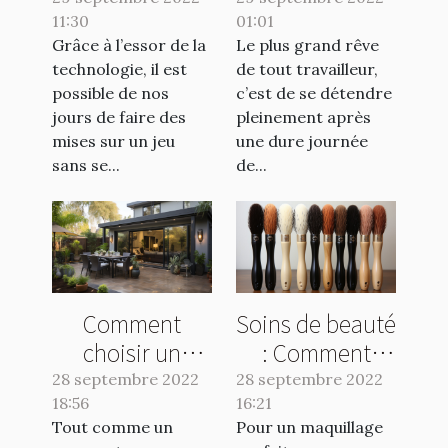
11:30
site de pari
01:01
jacuzzi
Grâce à l’essor de la
Le plus grand rêve
sportif
gonflable
technologie, il est
de tout travailleur,
possible de nos
c’est de se détendre
jours de faire des
pleinement après
mises sur un jeu
une dure journée
sans se...
de...
Comment
Soins de beauté
choisir un
: Comment
paravent
utiliser un
28 septembre 2022
28 septembre 2022
18:56
rétractable
16:21
pinceau en
Tout comme un
Pour un maquillage
double ?
poils naturels ?