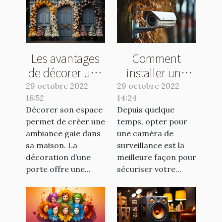
Les avantages
Comment
de décorer une
installer une
porte
caméra de
29 octobre 2022
29 octobre 2022
18:52
14:24
surveillance
Décorer son espace
Depuis quelque
sans fil ?
permet de créer une
temps, opter pour
ambiance gaie dans
une caméra de
sa maison. La
surveillance est la
décoration d’une
meilleure façon pour
porte offre une...
sécuriser votre...