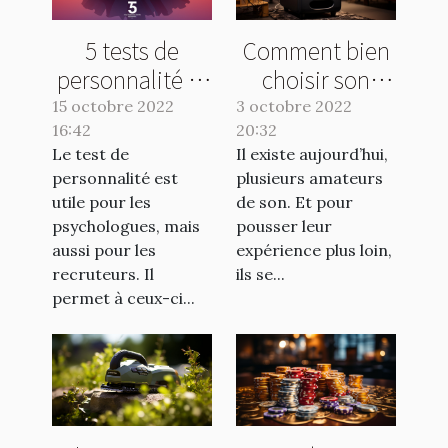
5 tests de
Comment bien
personnalité et
choisir son
leurs avantages
caisson de
15 octobre 2022
3 octobre 2022
16:42
20:32
basse ?
Le test de
Il existe aujourd’hui,
personnalité est
plusieurs amateurs
utile pour les
de son. Et pour
psychologues, mais
pousser leur
aussi pour les
expérience plus loin,
recruteurs. Il
ils se...
permet à ceux-ci...