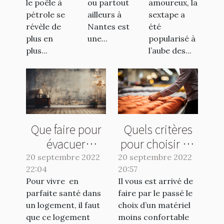
le poêle à
ou partout
amoureux, la
pétrole se
ailleurs à
sextape a
révèle de
Nantes est
été
plus en
une...
popularisé à
plus...
l’aube des...
Que faire pour
Quels critères
évacuer
pour choisir un
l'humidité de sa
bon matelas ?
20 septembre 2022
20 septembre 2022
22:04
maison ?
20:57
Pour vivre en
Il vous est arrivé de
parfaite santé dans
faire par le passé le
un logement, il faut
choix d’un matériel
que ce logement
moins confortable