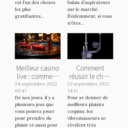
est l’un des choses
balais d’aspirateurs
les plus
sur le marché.
gratifiantes...
Évidemment, si vous
n’êtes...
Meilleur casino
Comment
live : comment
réussir le choix
faire le bon
de votre
24 septembre 2022
23 septembre 2022
03:47
choix ?
14:12
vibromasseur ?
De nos jours, il y a
Pour se donner de
plusieurs jeux que
meilleurs plaisirs
vous pouvez jouer
coquins, les
pour prendre du
vibromasseurs se
plaisir et aussi pour
révèlent très