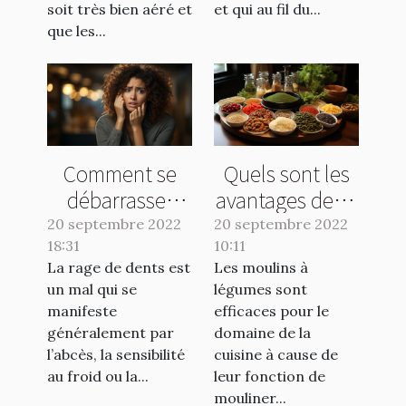
soit très bien aéré et
et qui au fil du...
que les...
Comment se
Quels sont les
débarrasser
avantages de se
d'une rage de
servir d’un bon
20 septembre 2022
20 septembre 2022
18:31
dents ?
10:11
moulin à
La rage de dents est
Les moulins à
légumes ?
un mal qui se
légumes sont
manifeste
efficaces pour le
généralement par
domaine de la
l’abcès, la sensibilité
cuisine à cause de
au froid ou la...
leur fonction de
mouliner...