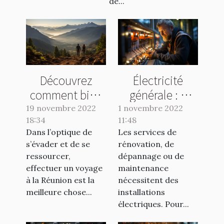
de...
Découvrez
Électricité
comment bien
générale : à
organiser vos
quel spécialiste
19 novembre 2022
1 novembre 2022
18:34
voyages à la
11:48
s’adresser ?
Dans l’optique de
Les services de
Réunion
s’évader et de se
rénovation, de
ressourcer,
dépannage ou de
effectuer un voyage
maintenance
à la Réunion est la
nécessitent des
meilleure chose...
installations
électriques. Pour...