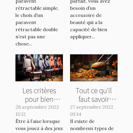
paravent
parfait, vous avez
rétractable simple,
besoin d’un
le choix d’un
accessoire de
paravent
beauté qui a la
rétractable double
capacité de bien
n’est pas une
appliquer...
chose...
Les critères
Tout ce qu'il
pour bien
faut savoir
choisir une
avant l'achat
28 septembre 2022
27 septembre 2022
15:12
chaise pour
01:14
d'un balai
Être à l’aise lorsque
Il existe de
gamer
aspirateur
vous jouez à des jeux
nombreux types de