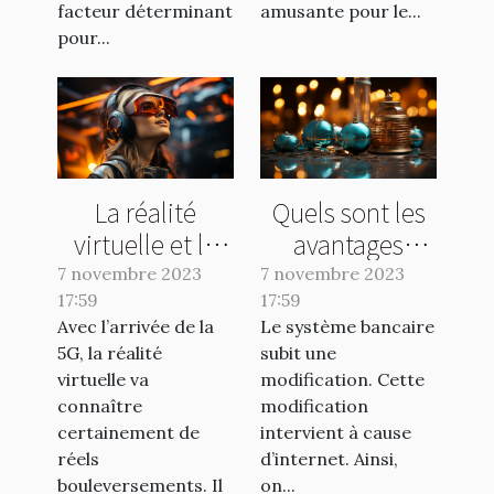
facteur déterminant
amusante pour le...
pour...
La réalité
Quels sont les
virtuelle et la
avantages
5G : ce qu’il faut
d’une banque
7 novembre 2023
7 novembre 2023
17:59
comprendre !
17:59
en ligne ?
Avec l’arrivée de la
Le système bancaire
5G, la réalité
subit une
virtuelle va
modification. Cette
connaître
modification
certainement de
intervient à cause
réels
d’internet. Ainsi,
bouleversements. Il
on...