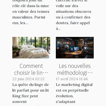
tenue
vos enquêtes
rôle clé dans la mise
voile sur des
masculine
discrètes
en valeur des tenues
situations obscures
masculines. Parmi
ou à confirmer des
eux, les...
doutes, faire appel
à...
Comment
Les nouvelles
choisir le linge
méthodologies
de lit idéal pour
en marketing
22 juin 2024 02:22
17 avril 2024 11:46
La quête du linge de
un lit King Size
Le marketing digital
digital pour
lit parfait pour un lit
est en perpétuelle
2023
King Size peut
évolution,
souvent
s'adaptant