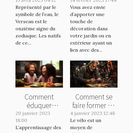
pour les natifs
d’éclairage que
15 avril 2023 04:12
14 février 2023 17:44
Représenté par le
du signe
Vous avez envie
vous pouvez
symbole de l’eau, le
d’apporter une
Verseau :
avoir dans votre
Verseau est le
touche de
comment
jardin ?
onzième signe du
décoration dans
maximiser votre
zodiaque. Les natifs
votre jardin ou en
potentiel
de ce...
extérieur ayant un
lien avec des...
chaque jour ?
Comment
Comment se
éduquer
faire former en
positivement
réparation vélo
20 janvier 2023
4 janvier 2023 12:48
18:00
votre enfant ?
Le vélo est un
?
L’apprentissage des
moyen de