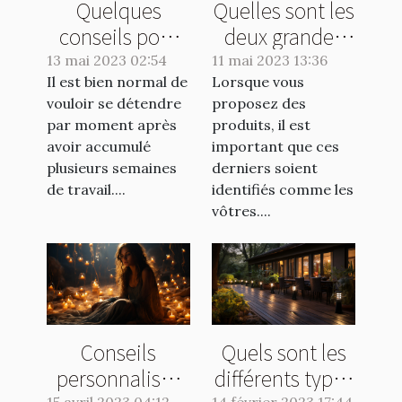
Quelques
Quelles sont les
conseils pour
deux grandes
éviter les
catégories de
13 mai 2023 02:54
11 mai 2023 13:36
Il est bien normal de
vomissements
Lorsque vous
marquage
vouloir se détendre
proposez des
lors d'un tour
industriel?
par moment après
produits, il est
de manège
avoir accumulé
important que ces
plusieurs semaines
derniers soient
de travail....
identifiés comme les
vôtres....
Conseils
Quels sont les
personnalisés
différents types