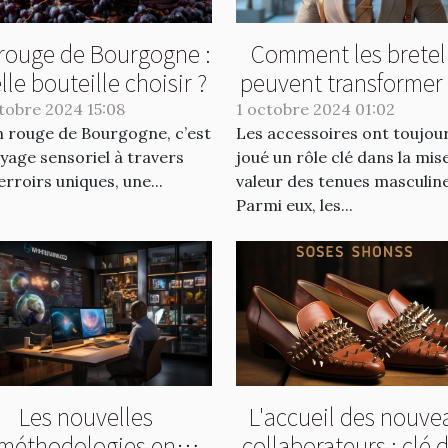
 rouge de Bourgogne :
Comment les bretel
lle bouteille choisir ?
peuvent transformer
tenue masculine
tobre 2024 15:08
1 octobre 2024 01:02
n rouge de Bourgogne, c’est
Les accessoires ont toujou
yage sensoriel à travers
joué un rôle clé dans la mis
erroirs uniques, une...
valeur des tenues masculine
Parmi eux, les...
L'accueil des nouve
Les nouvelles
collaborateurs : clé d
méthodologies en