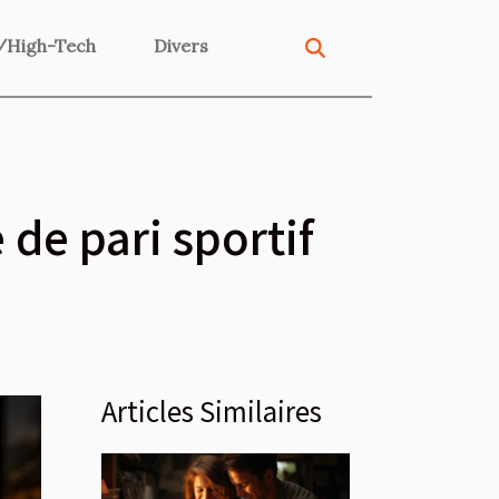
/High-Tech
Divers
 de pari sportif
Articles Similaires