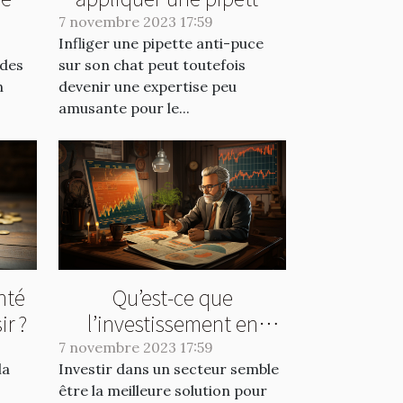
anti-puce à son chat ?
7 novembre 2023 17:59
Infliger une pipette anti-puce
 des
sur son chat peut toutefois
n
devenir une expertise peu
amusante pour le...
nté
Qu’est-ce que
ir ?
l’investissement en
bourse ?
7 novembre 2023 17:59
la
Investir dans un secteur semble
être la meilleure solution pour