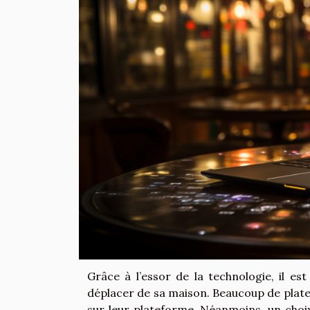
Grâce à l’essor de la technologie, il es
déplacer de sa maison. Beaucoup de plate
sur leur plateforme. Néanmoins, un choix