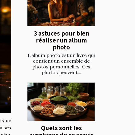
3 astuces pour bien
réaliser un album
photo
L’album photo est un livre qui
contient un ensemble de
photos personnelles. Ces
photos peuvent...
ns se
Quels sont les
mises
avantages de se servir
mise.