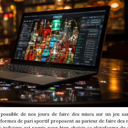
t possible de nos jours de faire des mises sur un jeu sa
formes de pari sportif proposent au parieur de faire des 
 judicieux est requis pour bien choisir sa plateforme de 