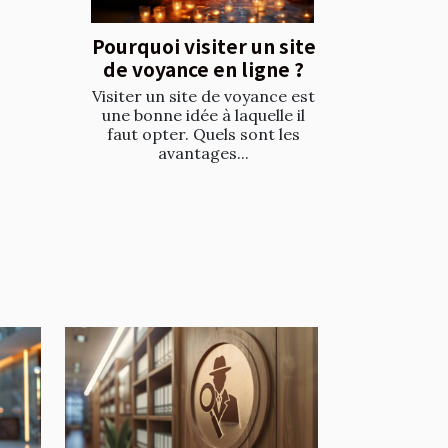
Pourquoi visiter un site
de voyance en ligne ?
Visiter un site de voyance est
une bonne idée à laquelle il
faut opter. Quels sont les
avantages...