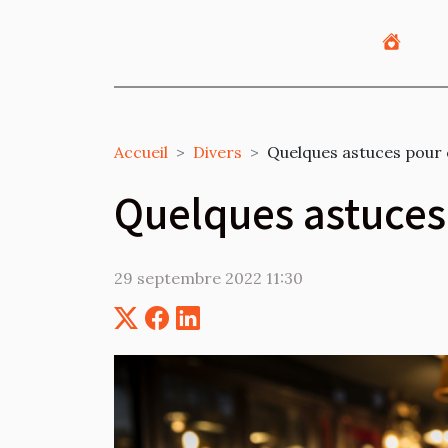
Accueil
Divers
Quelques astuces pour c
Quelques astuces 
29 septembre 2022 11:30