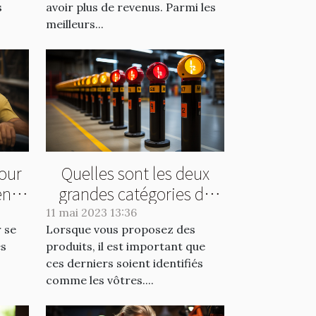
s
avoir plus de revenus. Parmi les
meilleurs...
our
Quelles sont les deux
ents
grandes catégories de
nège
marquage industriel?
11 mai 2023 13:36
r se
Lorsque vous proposez des
ès
produits, il est important que
ces derniers soient identifiés
comme les vôtres....