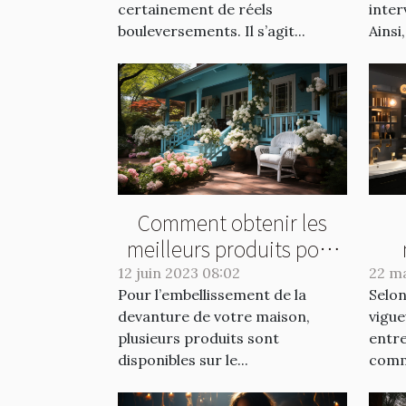
certainement de réels
inter
bouleversements. Il s’agit...
Ainsi,
Comment obtenir les
meilleurs produits pour
l'embellissement de
12 juin 2023 08:02
22 ma
Pour l’embellissement de la
votre extérieur ?
Selon
devanture de votre maison,
vigue
plusieurs produits sont
entre
disponibles sur le...
comme