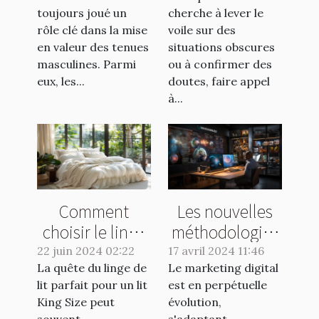
transformer une
détective pour
toujours joué un
cherche à lever le
tenue
vos enquêtes
rôle clé dans la mise
voile sur des
masculine
discrètes
en valeur des tenues
situations obscures
masculines. Parmi
ou à confirmer des
eux, les...
doutes, faire appel
à...
Comment
Les nouvelles
choisir le linge
méthodologies
de lit idéal pour
en marketing
22 juin 2024 02:22
17 avril 2024 11:46
La quête du linge de
un lit King Size
Le marketing digital
digital pour
lit parfait pour un lit
est en perpétuelle
2023
King Size peut
évolution,
souvent
s'adaptant