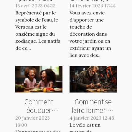
pour les natifs
d’éclairage que
15 avril 2023 04:12
14 février 2023 17:44
Représenté par le
du signe
Vous avez envie
vous pouvez
symbole de l’eau, le
d’apporter une
Verseau :
avoir dans votre
Verseau est le
touche de
comment
jardin ?
onzième signe du
décoration dans
maximiser votre
zodiaque. Les natifs
votre jardin ou en
potentiel
de ce...
extérieur ayant un
lien avec des...
chaque jour ?
Comment
Comment se
éduquer
faire former en
positivement
réparation vélo
20 janvier 2023
4 janvier 2023 12:48
18:00
votre enfant ?
Le vélo est un
?