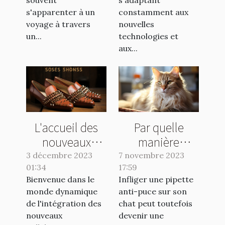
s'apparenter à un
constamment aux
voyage à travers
nouvelles
un...
technologies et
aux...
L'accueil des
Par quelle
nouveaux
manière
collaborateurs :
appliquer une
3 décembre 2023
7 novembre 2023
01:34
clé de la
17:59
pipette anti-
Bienvenue dans le
Infliger une pipette
réussite
puce à son
monde dynamique
anti-puce sur son
chat ?
de l'intégration des
chat peut toutefois
nouveaux
devenir une