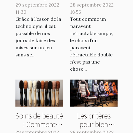
choisir un bon
paravent
29 septembre 2022
28 septembre 2022
11:30
site de pari
18:56
rétractable
Grâce à l’essor de la
Tout comme un
sportif
double ?
technologie, il est
paravent
possible de nos
rétractable simple,
jours de faire des
le choix d’un
mises sur un jeu
paravent
sans se...
rétractable double
n’est pas une
chose...
Soins de beauté
Les critères
: Comment
pour bien
utiliser un
choisir une
28 septembre 2022
28 septembre 2022