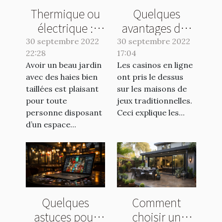
Thermique ou
Quelques
électrique :
avantages des
quelle taille
casinos en ligne
30 septembre 2022
30 septembre 2022
22:28
haie choisir ?
17:04
Avoir un beau jardin
Les casinos en ligne
avec des haies bien
ont pris le dessus
taillées est plaisant
sur les maisons de
pour toute
jeux traditionnelles.
personne disposant
Ceci explique les...
d’un espace...
Quelques
Comment
astuces pour
choisir un