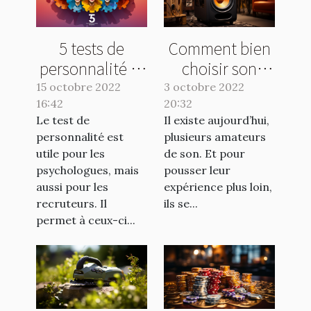
5 tests de
Comment bien
personnalité et
choisir son
leurs avantages
caisson de
15 octobre 2022
3 octobre 2022
16:42
20:32
basse ?
Le test de
Il existe aujourd’hui,
personnalité est
plusieurs amateurs
utile pour les
de son. Et pour
psychologues, mais
pousser leur
aussi pour les
expérience plus loin,
recruteurs. Il
ils se...
permet à ceux-ci...