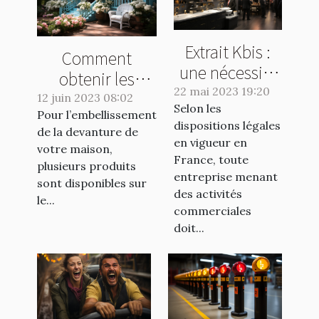
Extrait Kbis :
Comment
une nécessité
obtenir les
pour les
22 mai 2023 19:20
meilleurs
12 juin 2023 08:02
Selon les
entreprises ou
Pour l’embellissement
produits pour
dispositions légales
une formalité
de la devanture de
l'embellissement
en vigueur en
votre maison,
de plus ?
de votre
France, toute
plusieurs produits
entreprise menant
extérieur ?
sont disponibles sur
des activités
le...
commerciales
doit...