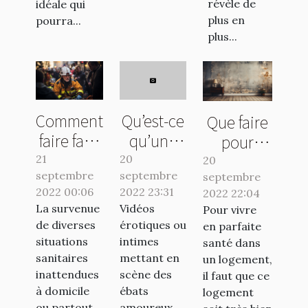
révèle de
idéale qui
plus en
pourra...
plus...
Qu’est-ce
Comment
Que faire
qu’une
faire face
pour
sextape ?
à une
évacuer
20
21
20
septembre
septembre
urgence
l'humidité
septembre
2022 23:31
2022 00:06
2022 22:04
sanitaire
de sa
Vidéos
La survenue
Pour vivre
à
maison ?
érotiques ou
de diverses
en parfaite
Nantes ?
intimes
situations
santé dans
mettant en
sanitaires
un logement,
scène des
inattendues
il faut que ce
ébats
à domicile
logement
amoureux,
ou partout