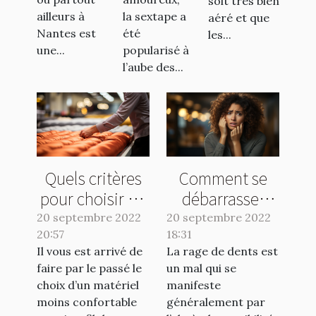
soit très bien
la sextape a
ailleurs à
aéré et que
été
Nantes est
les...
popularisé à
une...
l’aube des...
Quels critères
Comment se
pour choisir un
débarrasser
bon matelas ?
d'une rage de
20 septembre 2022
20 septembre 2022
20:57
18:31
dents ?
Il vous est arrivé de
La rage de dents est
faire par le passé le
un mal qui se
choix d’un matériel
manifeste
moins confortable
généralement par