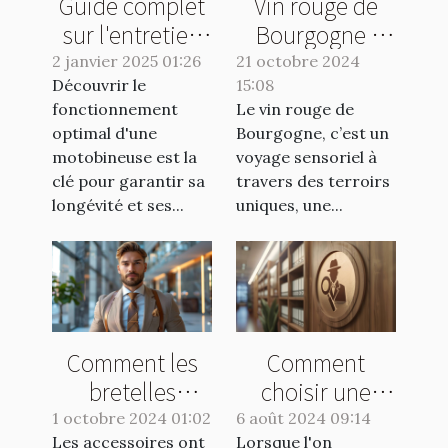
Guide complet
Vin rouge de
sur l'entretien
Bourgogne :
et la
quelle bouteille
2 janvier 2025 01:26
21 octobre 2024
Découvrir le
maintenance
15:08
choisir ?
fonctionnement
Le vin rouge de
des
optimal d'une
Bourgogne, c’est un
motobineuses
motobineuse est la
voyage sensoriel à
clé pour garantir sa
travers des terroirs
longévité et ses...
uniques, une...
Comment les
Comment
bretelles
choisir une
peuvent
agence de
1 octobre 2024 01:02
6 août 2024 09:14
Les accessoires ont
Lorsque l'on