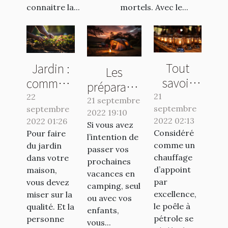
connaitre la...
mortels. Avec le...
Tout
Jardin :
Les
savoir
comment
préparatifs
sur le
avoir un
21
22
essentiels
21 septembre
septembre
poêle à
septembre
travail de
2022 19:10
pour un
2022 02:13
2022 01:26
pétrole
qualité ?
Si vous avez
séjour en
Considéré
Pour faire
l’intention de
camping
comme un
du jardin
passer vos
réussi
chauffage
dans votre
prochaines
d’appoint
maison,
vacances en
par
vous devez
camping, seul
excellence,
miser sur la
ou avec vos
le poêle à
qualité. Et la
enfants,
pétrole se
personne
vous...