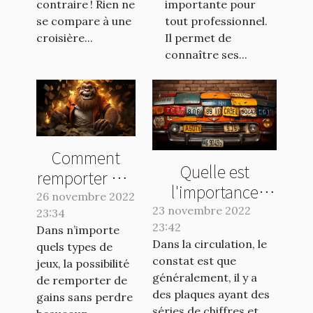
contraire ! Rien ne
importante pour
se compare à une
tout professionnel.
croisière...
Il permet de
connaître ses...
Comment
Quelle est
remporter des
l'importance
gains en
26 novembre 2022
d'une plaque
23 novembre 2022
23:34
jouant au
d'immatriculation
23:42
Dans n’importe
Crash Casino
Dans la circulation, le
quels types de
?
?
constat est que
jeux, la possibilité
généralement, il y a
de remporter de
des plaques ayant des
gains sans perdre
séries de chiffres et