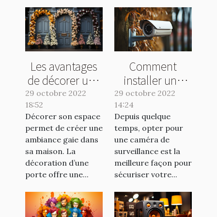
Les avantages
Comment
de décorer une
installer une
porte
caméra de
29 octobre 2022
29 octobre 2022
18:52
14:24
surveillance
Décorer son espace
Depuis quelque
sans fil ?
permet de créer une
temps, opter pour
ambiance gaie dans
une caméra de
sa maison. La
surveillance est la
décoration d’une
meilleure façon pour
porte offre une...
sécuriser votre...