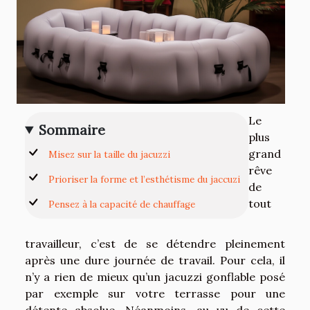
Le
Sommaire
plus
grand
Misez sur la taille du jacuzzi
rêve
Prioriser la forme et l’esthétisme du jaccuzi
de
tout
Pensez à la capacité de chauffage
travailleur, c’est de se détendre pleinement
après une dure journée de travail. Pour cela, il
n’y a rien de mieux qu’un jacuzzi gonflable posé
par exemple sur votre terrasse pour une
détente absolue. Néanmoins, au vu de cette