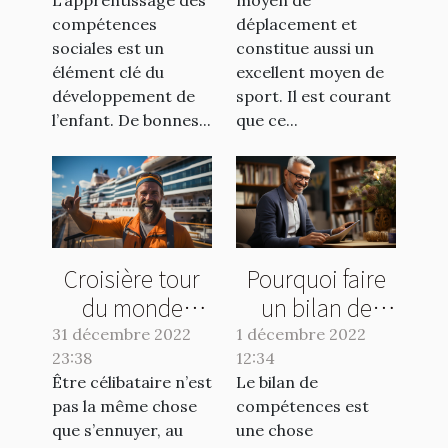
L’apprentissage des
moyen de
compétences
déplacement et
sociales est un
constitue aussi un
élément clé du
excellent moyen de
développement de
sport. Il est courant
l’enfant. De bonnes...
que ce...
Croisière tour
Pourquoi faire
du monde
un bilan de
célibataire :
compétences ?
31 décembre 2022
1 décembre 2022
23:38
pourquoi une
12:34
Être célibataire n’est
Le bilan de
croisière solo ?
pas la même chose
compétences est
que s’ennuyer, au
une chose