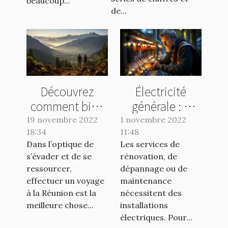
beaucoup...
de...
Découvrez
Électricité
comment bien
générale : à
organiser vos
quel spécialiste
19 novembre 2022
1 novembre 2022
18:34
voyages à la
11:48
s’adresser ?
Dans l’optique de
Les services de
Réunion
s’évader et de se
rénovation, de
ressourcer,
dépannage ou de
effectuer un voyage
maintenance
à la Réunion est la
nécessitent des
meilleure chose...
installations
électriques. Pour...