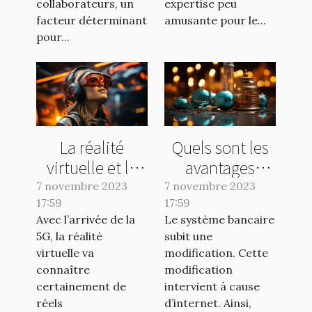
collaborateurs, un
expertise peu
facteur déterminant
amusante pour le...
pour...
La réalité
Quels sont les
virtuelle et la
avantages
5G : ce qu’il faut
d’une banque
7 novembre 2023
7 novembre 2023
17:59
comprendre !
17:59
en ligne ?
Avec l’arrivée de la
Le système bancaire
5G, la réalité
subit une
virtuelle va
modification. Cette
connaître
modification
certainement de
intervient à cause
réels
d’internet. Ainsi,