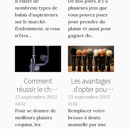
Il existe de
De nos jours, il y a
aspirateur
nombreux types de
plusieurs jeux que
balais d’aspirateurs
vous pouvez jouer
sur le marché.
pour prendre du
Évidemment, si vous
plaisir et aussi pour
n’êtes...
gagner de...
Comment
Les avantages
réussir le choix
d'opter pour
de votre
une brosse
23 septembre 2022
23 septembre 2022
14:12
vibromasseur ?
11:51
électrique
Pour se donner de
Remplacer votre
meilleurs plaisirs
brosse à dents
coquins, les
manuelle par une