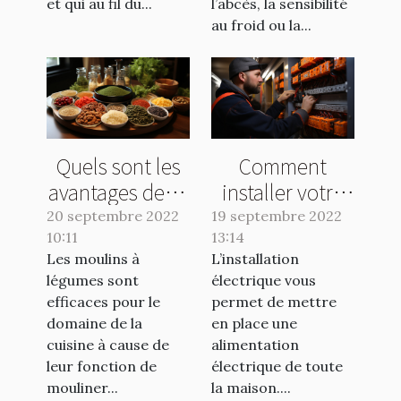
et qui au fil du...
l’abcès, la sensibilité
au froid ou la...
Quels sont les
Comment
avantages de se
installer votre
servir d’un bon
type
20 septembre 2022
19 septembre 2022
10:11
moulin à
13:14
d’électricité
Les moulins à
L’installation
légumes ?
domestique ?
légumes sont
électrique vous
efficaces pour le
permet de mettre
domaine de la
en place une
cuisine à cause de
alimentation
leur fonction de
électrique de toute
mouliner...
la maison....