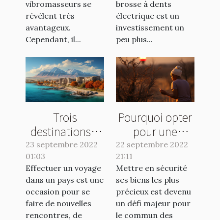
vibromasseurs se
brosse à dents
révèlent très
électrique est un
avantageux.
investissement un
Cependant, il...
peu plus...
Trois
Pourquoi opter
destinations à
pour une
visiter
banque en
23 septembre 2022
22 septembre 2022
01:03
absolument en
21:11
ligne ?
Effectuer un voyage
Mettre en sécurité
2022
dans un pays est une
ses biens les plus
occasion pour se
précieux est devenu
faire de nouvelles
un défi majeur pour
rencontres, de
le commun des