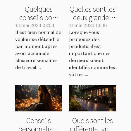
Quelques
Quelles sont les
conseils pour
deux grandes
éviter les
catégories de
13 mai 2023 02:54
11 mai 2023 13:36
Il est bien normal de
vomissements
Lorsque vous
marquage
vouloir se détendre
proposez des
lors d'un tour
industriel?
par moment après
produits, il est
de manège
avoir accumulé
important que ces
plusieurs semaines
derniers soient
de travail....
identifiés comme les
vôtres....
Conseils
Quels sont les
personnalisés
différents types