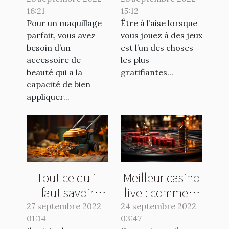
16:21
pinceau en
15:12
chaise pour
Pour un maquillage
Être à l’aise lorsque
poils naturels ?
gamer
parfait, vous avez
vous jouez à des jeux
besoin d’un
est l’un des choses
accessoire de
les plus
beauté qui a la
gratifiantes...
capacité de bien
appliquer...
Tout ce qu'il
Meilleur casino
faut savoir
live : comment
avant l'achat
faire le bon
27 septembre 2022
24 septembre 2022
01:14
d'un balai
03:47
choix ?