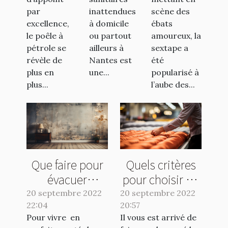
par
inattendues
scène des
excellence,
à domicile
ébats
le poêle à
ou partout
amoureux, la
pétrole se
ailleurs à
sextape a
révèle de
Nantes est
été
plus en
une...
popularisé à
plus...
l’aube des...
Que faire pour
Quels critères
évacuer
pour choisir un
l'humidité de sa
bon matelas ?
20 septembre 2022
20 septembre 2022
22:04
maison ?
20:57
Pour vivre en
Il vous est arrivé de