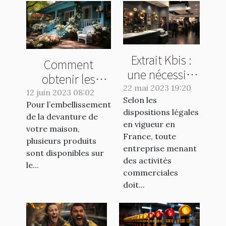
Extrait Kbis :
Comment
une nécessité
obtenir les
pour les
22 mai 2023 19:20
meilleurs
12 juin 2023 08:02
Selon les
entreprises ou
Pour l’embellissement
produits pour
dispositions légales
une formalité
de la devanture de
l'embellissement
en vigueur en
votre maison,
de plus ?
de votre
France, toute
plusieurs produits
entreprise menant
extérieur ?
sont disponibles sur
des activités
le...
commerciales
doit...