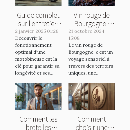
Guide complet
Vin rouge de
sur l'entretien
Bourgogne :
et la
quelle bouteille
2 janvier 2025 01:26
21 octobre 2024
Découvrir le
maintenance
15:08
choisir ?
fonctionnement
Le vin rouge de
des
optimal d'une
Bourgogne, c’est un
motobineuses
motobineuse est la
voyage sensoriel à
clé pour garantir sa
travers des terroirs
longévité et ses...
uniques, une...
Comment les
Comment
bretelles
choisir une