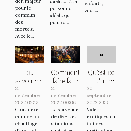
défi majeur
qualité. Et la
enfants,
pour le
personne
vous...
commun
idéale qui
des
pourra...
mortels.
Avec le...
Tout
Comment
Qu’est-ce
savoir sur
faire face
qu’une
le poêle à
à une
sextape ?
21
21
20
septembre
pétrole
septembre
urgence
septembre
2022 02:13
2022 00:06
2022 23:31
sanitaire
Considéré
La survenue
Vidéos
à
comme un
de diverses
érotiques ou
Nantes ?
chauffage
situations
intimes
d’appoint
sanitaires
mettant en