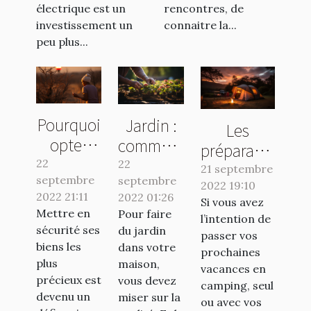
électrique est un
rencontres, de
investissement un
connaitre la...
peu plus...
Pourquoi
Jardin :
Les
opter
comment
préparatifs
pour une
avoir un
22
22
essentiels
21 septembre
septembre
banque
septembre
travail de
2022 19:10
pour un
2022 21:11
2022 01:26
en ligne ?
qualité ?
Si vous avez
séjour en
Mettre en
Pour faire
l’intention de
camping
sécurité ses
du jardin
passer vos
réussi
biens les
dans votre
prochaines
plus
maison,
vacances en
précieux est
vous devez
camping, seul
devenu un
miser sur la
ou avec vos