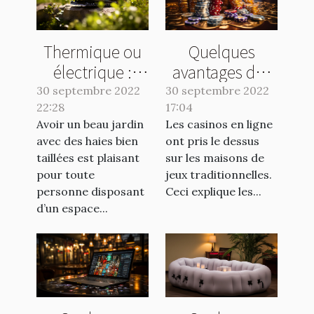
Thermique ou
Quelques
électrique :
avantages des
quelle taille
casinos en ligne
30 septembre 2022
30 septembre 2022
22:28
haie choisir ?
17:04
Avoir un beau jardin
Les casinos en ligne
avec des haies bien
ont pris le dessus
taillées est plaisant
sur les maisons de
pour toute
jeux traditionnelles.
personne disposant
Ceci explique les...
d’un espace...