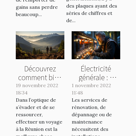
des plaques ayant des
gains sans perdre
séries de chiffres et
beaucoup...
de...
Découvrez
Électricité
comment bien
générale : à
organiser vos
quel spécialiste
19 novembre 2022
1 novembre 2022
18:34
voyages à la
11:48
s’adresser ?
Dans l’optique de
Les services de
Réunion
s’évader et de se
rénovation, de
ressourcer,
dépannage ou de
effectuer un voyage
maintenance
à la Réunion est la
nécessitent des