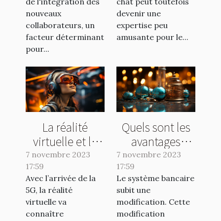
de l'intégration des
chat peut toutefois
nouveaux
devenir une
collaborateurs, un
expertise peu
facteur déterminant
amusante pour le...
pour...
La réalité
Quels sont les
virtuelle et la
avantages
5G : ce qu’il faut
d’une banque
7 novembre 2023
7 novembre 2023
17:59
comprendre !
17:59
en ligne ?
Avec l’arrivée de la
Le système bancaire
5G, la réalité
subit une
virtuelle va
modification. Cette
connaître
modification