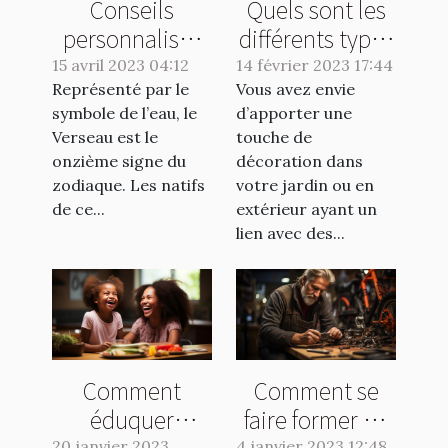
Conseils
Quels sont les
personnalisés
différents types
pour les natifs
d’éclairage que
15 avril 2023 04:12
14 février 2023 17:44
Représenté par le
du signe
Vous avez envie
vous pouvez
symbole de l’eau, le
d’apporter une
Verseau :
avoir dans votre
Verseau est le
touche de
comment
jardin ?
onzième signe du
décoration dans
maximiser votre
zodiaque. Les natifs
votre jardin ou en
potentiel
de ce...
extérieur ayant un
lien avec des...
chaque jour ?
Comment
Comment se
éduquer
faire former en
20 janvier 2023
4 janvier 2023 12:48