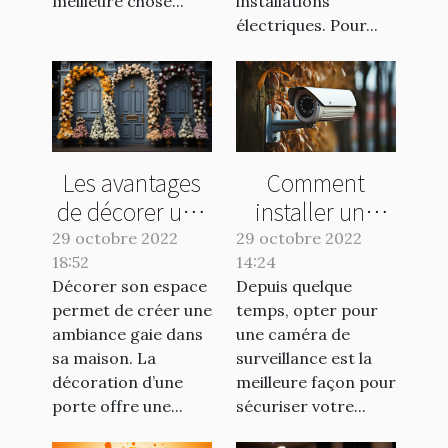
meilleure chose...
installations
électriques. Pour...
Les avantages
Comment
de décorer une
installer une
porte
caméra de
29 octobre 2022
29 octobre 2022
18:52
14:24
surveillance
Décorer son espace
Depuis quelque
sans fil ?
permet de créer une
temps, opter pour
ambiance gaie dans
une caméra de
sa maison. La
surveillance est la
décoration d’une
meilleure façon pour
porte offre une...
sécuriser votre...