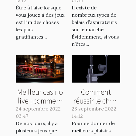
15:12
chaise pour
01:14
d'un balai
Être à l’aise lorsque
Il existe de
gamer
aspirateur
vous jouez à des jeux
nombreux types de
est l’un des choses
balais d’aspirateurs
les plus
sur le marché.
gratifiantes...
Évidemment, si vous
n’êtes...
Meilleur casino
Comment
live : comment
réussir le choix
faire le bon
de votre
24 septembre 2022
23 septembre 2022
03:47
choix ?
14:12
vibromasseur ?
De nos jours, il y a
Pour se donner de
plusieurs jeux que
meilleurs plaisirs