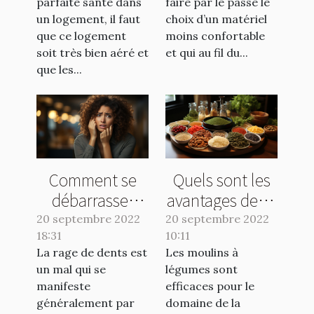
parfaite santé dans
faire par le passé le
un logement, il faut
choix d’un matériel
que ce logement
moins confortable
soit très bien aéré et
et qui au fil du...
que les...
Comment se
Quels sont les
débarrasser
avantages de se
d'une rage de
servir d’un bon
20 septembre 2022
20 septembre 2022
18:31
dents ?
10:11
moulin à
La rage de dents est
Les moulins à
légumes ?
un mal qui se
légumes sont
manifeste
efficaces pour le
généralement par
domaine de la