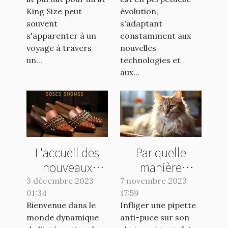
2023
King Size peut
évolution,
souvent
s'adaptant
s'apparenter à un
constamment aux
voyage à travers
nouvelles
un...
technologies et
aux...
L'accueil des
Par quelle
nouveaux
manière
collaborateurs :
appliquer une
3 décembre 2023
7 novembre 2023
01:34
clé de la
17:59
pipette anti-
Bienvenue dans le
Infliger une pipette
réussite
puce à son
monde dynamique
anti-puce sur son
chat ?