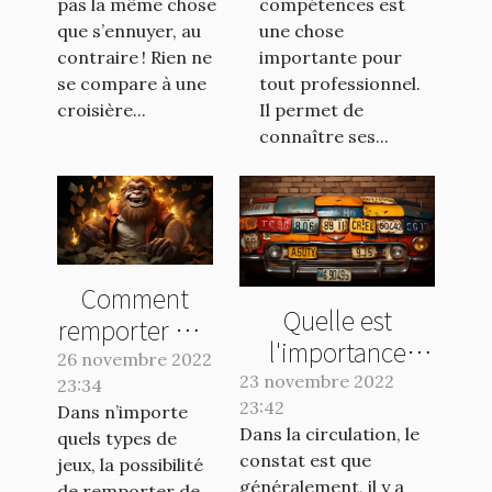
pas la même chose
compétences est
que s’ennuyer, au
une chose
contraire ! Rien ne
importante pour
se compare à une
tout professionnel.
croisière...
Il permet de
connaître ses...
Comment
Quelle est
remporter des
l'importance
gains en
26 novembre 2022
d'une plaque
23 novembre 2022
23:34
jouant au
d'immatriculation
23:42
Dans n’importe
Crash Casino
Dans la circulation, le
quels types de
?
?
constat est que
jeux, la possibilité
généralement, il y a
de remporter de