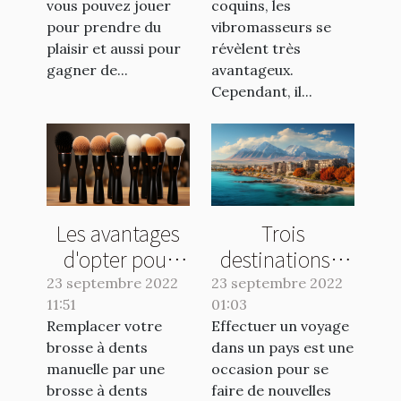
vous pouvez jouer
coquins, les
pour prendre du
vibromasseurs se
plaisir et aussi pour
révèlent très
gagner de...
avantageux.
Cependant, il...
Les avantages
Trois
d'opter pour
destinations à
une brosse
visiter
23 septembre 2022
23 septembre 2022
11:51
électrique
01:03
absolument en
Remplacer votre
Effectuer un voyage
2022
brosse à dents
dans un pays est une
manuelle par une
occasion pour se
brosse à dents
faire de nouvelles