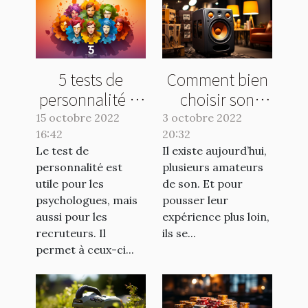
5 tests de
Comment bien
personnalité et
choisir son
leurs avantages
caisson de
15 octobre 2022
3 octobre 2022
16:42
20:32
basse ?
Le test de
Il existe aujourd’hui,
personnalité est
plusieurs amateurs
utile pour les
de son. Et pour
psychologues, mais
pousser leur
aussi pour les
expérience plus loin,
recruteurs. Il
ils se...
permet à ceux-ci...