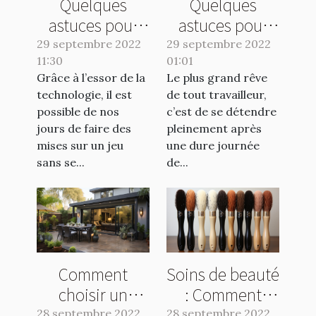
Quelques
Quelques
astuces pour
astuces pour
choisir un bon
bien choisir son
29 septembre 2022
29 septembre 2022
11:30
site de pari
01:01
jacuzzi
Grâce à l’essor de la
Le plus grand rêve
sportif
gonflable
technologie, il est
de tout travailleur,
possible de nos
c’est de se détendre
jours de faire des
pleinement après
mises sur un jeu
une dure journée
sans se...
de...
Comment
Soins de beauté
choisir un
: Comment
paravent
utiliser un
28 septembre 2022
28 septembre 2022