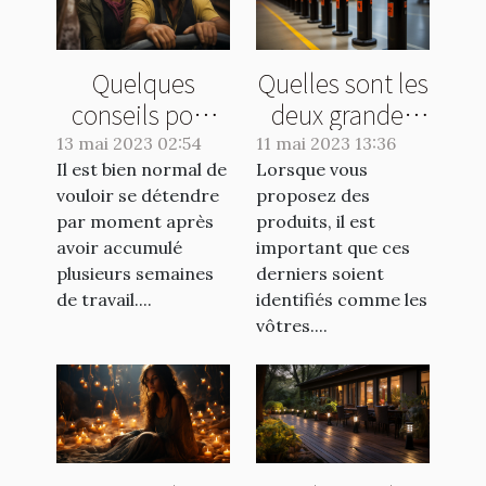
Quelques
Quelles sont les
conseils pour
deux grandes
éviter les
catégories de
13 mai 2023 02:54
11 mai 2023 13:36
Il est bien normal de
vomissements
Lorsque vous
marquage
vouloir se détendre
proposez des
lors d'un tour
industriel?
par moment après
produits, il est
de manège
avoir accumulé
important que ces
plusieurs semaines
derniers soient
de travail....
identifiés comme les
vôtres....