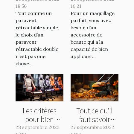
18:56
rétractable
16:21
pinceau en
Tout comme un
Pour un maquillage
double ?
poils naturels ?
paravent
parfait, vous avez
rétractable simple,
besoin d’un
le choix d’un
accessoire de
paravent
beauté qui a la
rétractable double
capacité de bien
n’est pas une
appliquer...
chose...
Les critères
Tout ce qu'il
pour bien
faut savoir
choisir une
avant l'achat
28 septembre 2022
27 septembre 2022