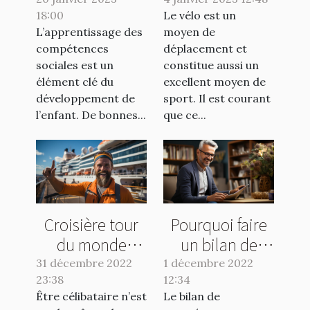
positivement
réparation vélo
18:00
votre enfant ?
Le vélo est un
?
L’apprentissage des
moyen de
compétences
déplacement et
sociales est un
constitue aussi un
élément clé du
excellent moyen de
développement de
sport. Il est courant
l’enfant. De bonnes...
que ce...
Croisière tour
Pourquoi faire
du monde
un bilan de
célibataire :
compétences ?
31 décembre 2022
1 décembre 2022
23:38
pourquoi une
12:34
Être célibataire n’est
Le bilan de
croisière solo ?