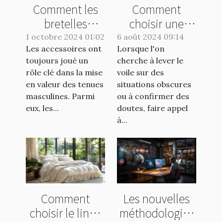
Comment les
Comment
bretelles
choisir une
peuvent
agence de
1 octobre 2024 01:02
6 août 2024 09:14
Les accessoires ont
transformer une
Lorsque l'on
détective pour
toujours joué un
cherche à lever le
tenue
vos enquêtes
rôle clé dans la mise
voile sur des
masculine
discrètes
en valeur des tenues
situations obscures
masculines. Parmi
ou à confirmer des
eux, les...
doutes, faire appel
à...
Comment
Les nouvelles
choisir le linge
méthodologies