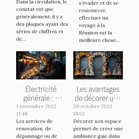
Dans la circulation, le
s’évader et de se
?
Réunion
constat est que
ressourcer,
généralement, il y a
effectuer un
des plaques ayant des
voyage à la
séries de chiffres et
Réunion est la
de...
meilleure chose...
Électricité
Les avantages
générale : à
de décorer une
quel spécialiste
porte
1 novembre 2022
29 octobre 2022
11:48
s’adresser ?
18:52
Les services de
Décorer son espace
rénovation, de
permet de créer une
dépannage ou de
ambiance gaie dans