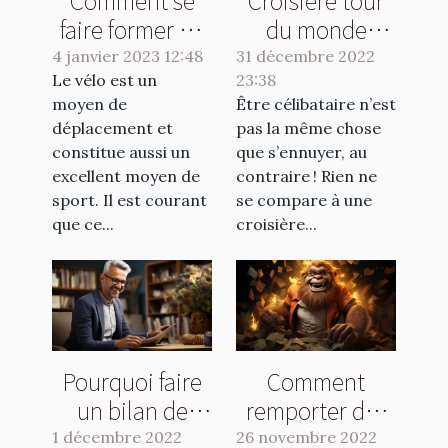
Comment se
Croisière tour
faire former en
du monde
réparation vélo
célibataire :
4 janvier 2023 12:48
31 décembre 2022
Le vélo est un
?
23:38
pourquoi une
moyen de
Être célibataire n’est
croisière solo ?
déplacement et
pas la même chose
constitue aussi un
que s’ennuyer, au
excellent moyen de
contraire ! Rien ne
sport. Il est courant
se compare à une
que ce...
croisière...
Pourquoi faire
Comment
un bilan de
remporter des
compétences ?
gains en jouant
1 décembre 2022
26 novembre 2022