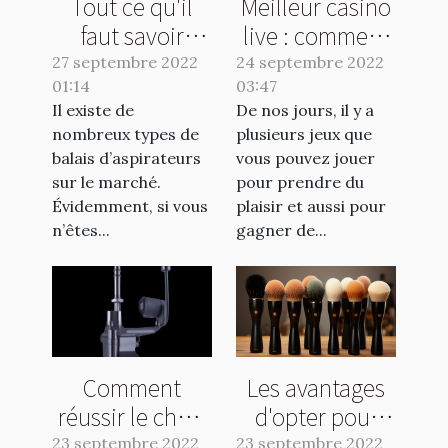
Tout ce qu'il
Meilleur casino
faut savoir
live : comment
avant l'achat
faire le bon
27 septembre 2022
24 septembre 2022
01:14
d'un balai
03:47
choix ?
Il existe de
De nos jours, il y a
aspirateur
nombreux types de
plusieurs jeux que
balais d’aspirateurs
vous pouvez jouer
sur le marché.
pour prendre du
Évidemment, si vous
plaisir et aussi pour
n’êtes...
gagner de...
Comment
Les avantages
réussir le choix
d'opter pour
de votre
une brosse
23 septembre 2022
23 septembre 2022