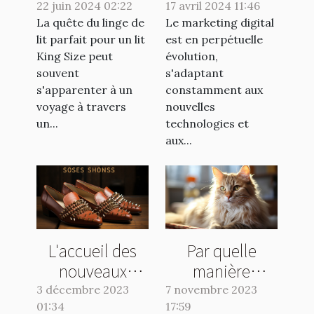
de lit idéal pour
en marketing
22 juin 2024 02:22
17 avril 2024 11:46
La quête du linge de
un lit King Size
Le marketing digital
digital pour
lit parfait pour un lit
est en perpétuelle
2023
King Size peut
évolution,
souvent
s'adaptant
s'apparenter à un
constamment aux
voyage à travers
nouvelles
un...
technologies et
aux...
L'accueil des
Par quelle
nouveaux
manière
collaborateurs :
appliquer une
3 décembre 2023
7 novembre 2023
01:34
clé de la
17:59
pipette anti-