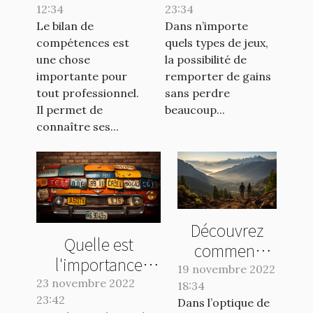
12:34
23:34
au Crash Casino
Le bilan de
Dans n’importe
?
compétences est
quels types de jeux,
une chose
la possibilité de
importante pour
remporter de gains
tout professionnel.
sans perdre
Il permet de
beaucoup...
connaître ses...
Découvrez
Quelle est
comment
l'importance
bien
19 novembre 2022
d'une plaque
23 novembre 2022
18:34
organiser vos
d'immatriculation
23:42
Dans l’optique de
voyages à la