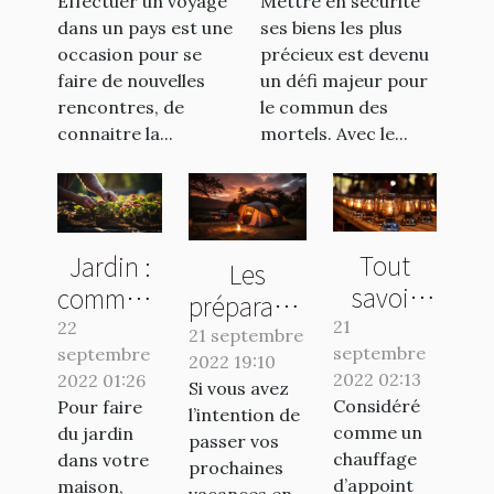
Effectuer un voyage
Mettre en sécurité
2022
dans un pays est une
ses biens les plus
occasion pour se
précieux est devenu
faire de nouvelles
un défi majeur pour
rencontres, de
le commun des
connaitre la...
mortels. Avec le...
Tout
Jardin :
Les
savoir
comment
préparatifs
sur le
avoir un
21
22
essentiels
21 septembre
septembre
poêle à
septembre
travail de
2022 19:10
pour un
2022 02:13
2022 01:26
pétrole
qualité ?
Si vous avez
séjour en
Considéré
Pour faire
l’intention de
camping
comme un
du jardin
passer vos
réussi
chauffage
dans votre
prochaines
d’appoint
maison,
vacances en