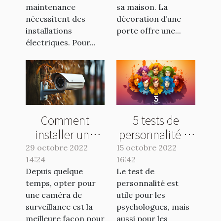
maintenance
sa maison. La
nécessitent des
décoration d’une
installations
porte offre une...
électriques. Pour...
Comment
5 tests de
installer une
personnalité et
caméra de
leurs avantages
29 octobre 2022
15 octobre 2022
14:24
surveillance
16:42
Depuis quelque
Le test de
sans fil ?
temps, opter pour
personnalité est
une caméra de
utile pour les
surveillance est la
psychologues, mais
meilleure façon pour
aussi pour les