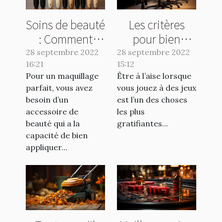
Soins de beauté
Les critères
: Comment
pour bien
utiliser un
choisir une
28 septembre 2022
28 septembre 2022
16:21
pinceau en
15:12
chaise pour
Pour un maquillage
Être à l’aise lorsque
poils naturels ?
gamer
parfait, vous avez
vous jouez à des jeux
besoin d’un
est l’un des choses
accessoire de
les plus
beauté qui a la
gratifiantes...
capacité de bien
appliquer...