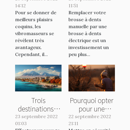
14:12
vibromasseur ?
11:51
électrique
Pour se donner de
Remplacer votre
meilleurs plaisirs
brosse à dents
coquins, les
manuelle par une
vibromasseurs se
brosse à dents
révèlent très
électrique est un
avantageux.
investissement un
Cependant, il...
peu plus...
Trois
Pourquoi opter
destinations à
pour une
visiter
banque en
23 septembre 2022
22 septembre 2022
01:03
absolument en
21:11
ligne ?