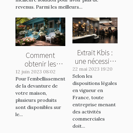
revenus. Parmi les meilleurs...
Extrait Kbis :
Comment
une nécessité
obtenir les
pour les
22 mai 2023 19:20
meilleurs
12 juin 2023 08:02
Selon les
entreprises ou
Pour l’embellissement
produits pour
dispositions légales
une formalité
de la devanture de
l'embellissement
en vigueur en
votre maison,
de plus ?
de votre
France, toute
plusieurs produits
entreprise menant
extérieur ?
sont disponibles sur
des activités
le...
commerciales
doit...