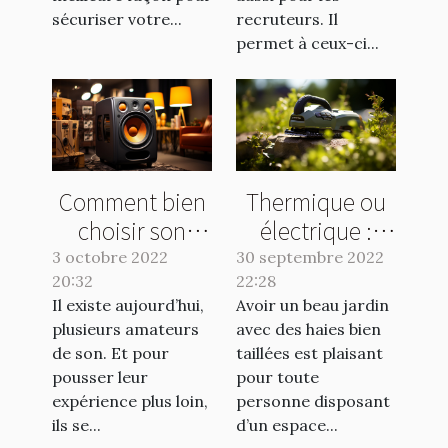
sécuriser votre...
recruteurs. Il
permet à ceux-ci...
Comment bien
Thermique ou
choisir son
électrique :
caisson de
quelle taille
3 octobre 2022
30 septembre 2022
20:32
basse ?
22:28
haie choisir ?
Il existe aujourd’hui,
Avoir un beau jardin
plusieurs amateurs
avec des haies bien
de son. Et pour
taillées est plaisant
pousser leur
pour toute
expérience plus loin,
personne disposant
ils se...
d’un espace...