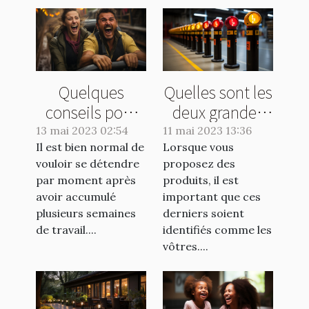
Quelques
Quelles sont les
conseils pour
deux grandes
éviter les
catégories de
13 mai 2023 02:54
11 mai 2023 13:36
Il est bien normal de
vomissements
Lorsque vous
marquage
vouloir se détendre
proposez des
lors d'un tour
industriel?
par moment après
produits, il est
de manège
avoir accumulé
important que ces
plusieurs semaines
derniers soient
de travail....
identifiés comme les
vôtres....