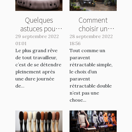
Quelques
Comment
astuces pour
choisir un
bien choisir son
paravent
29 septembre 2022
28 septembre 2022
01:01
jacuzzi
18:56
rétractable
Le plus grand rêve
Tout comme un
gonflable
double ?
de tout travailleur,
paravent
c’est de se détendre
rétractable simple,
pleinement après
le choix d’un
une dure journée
paravent
de...
rétractable double
n’est pas une
chose...