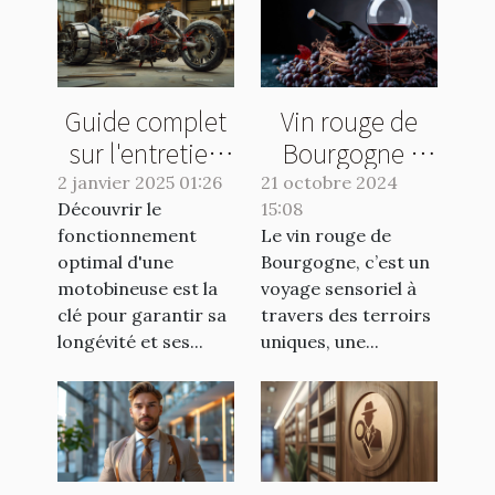
Guide complet
Vin rouge de
sur l'entretien
Bourgogne :
et la
quelle bouteille
2 janvier 2025 01:26
21 octobre 2024
Découvrir le
maintenance
15:08
choisir ?
fonctionnement
Le vin rouge de
des
optimal d'une
Bourgogne, c’est un
motobineuses
motobineuse est la
voyage sensoriel à
clé pour garantir sa
travers des terroirs
longévité et ses...
uniques, une...