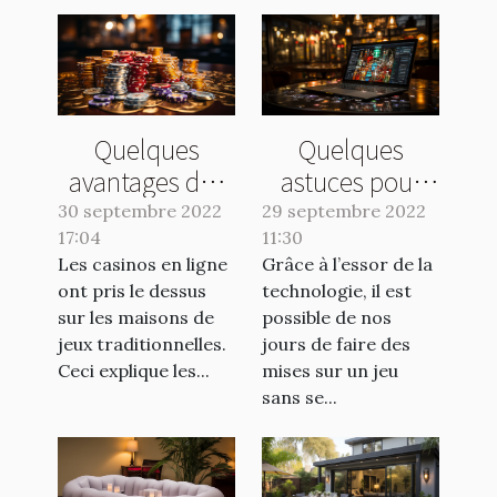
Quelques
Quelques
avantages des
astuces pour
casinos en ligne
choisir un bon
30 septembre 2022
29 septembre 2022
17:04
11:30
site de pari
Les casinos en ligne
Grâce à l’essor de la
sportif
ont pris le dessus
technologie, il est
sur les maisons de
possible de nos
jeux traditionnelles.
jours de faire des
Ceci explique les...
mises sur un jeu
sans se...