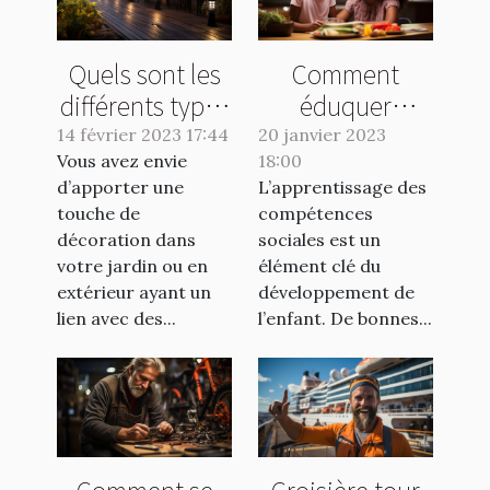
Quels sont les
Comment
différents types
éduquer
d’éclairage que
positivement
14 février 2023 17:44
20 janvier 2023
Vous avez envie
vous pouvez
18:00
votre enfant ?
d’apporter une
L’apprentissage des
avoir dans votre
touche de
compétences
jardin ?
décoration dans
sociales est un
votre jardin ou en
élément clé du
extérieur ayant un
développement de
lien avec des...
l’enfant. De bonnes...