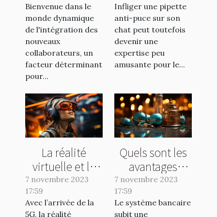
Bienvenue dans le
Infliger une pipette
réussite
puce à son
monde dynamique
anti-puce sur son
chat ?
de l'intégration des
chat peut toutefois
nouveaux
devenir une
collaborateurs, un
expertise peu
facteur déterminant
amusante pour le...
pour...
La réalité
Quels sont les
virtuelle et la
avantages
5G : ce qu’il faut
d’une banque
7 novembre 2023
7 novembre 2023
17:59
comprendre !
17:59
en ligne ?
Avec l’arrivée de la
Le système bancaire
5G, la réalité
subit une