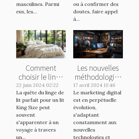
masculines. Parmi
ou à confirmer des
eux, les...
doutes, faire appel
à...
Comment
Les nouvelles
choisir le linge
méthodologies
de lit idéal pour
en marketing
22 juin 2024 02:22
17 avril 2024 11:46
La quête du linge de
un lit King Size
Le marketing digital
digital pour
lit parfait pour un lit
est en perpétuelle
2023
King Size peut
évolution,
souvent
s'adaptant
s'apparenter à un
constamment aux
voyage à travers
nouvelles
un...
technologies et