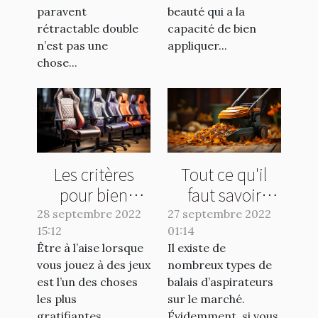
paravent
beauté qui a la
rétractable double
capacité de bien
n’est pas une
appliquer...
chose...
Les critères
Tout ce qu'il
pour bien
faut savoir
choisir une
avant l'achat
28 septembre 2022
27 septembre 2022
15:12
chaise pour
01:14
d'un balai
Être à l’aise lorsque
Il existe de
gamer
aspirateur
vous jouez à des jeux
nombreux types de
est l’un des choses
balais d’aspirateurs
les plus
sur le marché.
gratifiantes...
Évidemment, si vous