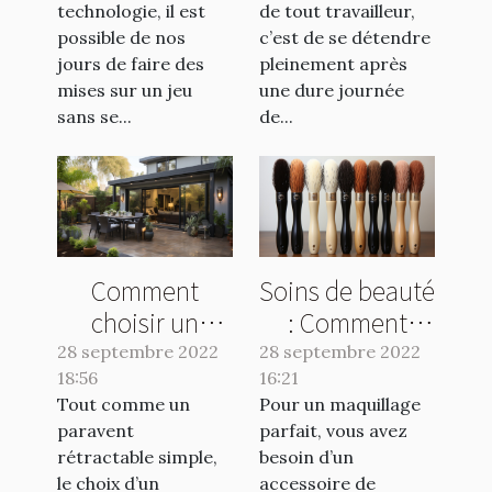
technologie, il est
de tout travailleur,
possible de nos
c’est de se détendre
jours de faire des
pleinement après
mises sur un jeu
une dure journée
sans se...
de...
Comment
Soins de beauté
choisir un
: Comment
paravent
utiliser un
28 septembre 2022
28 septembre 2022
18:56
rétractable
16:21
pinceau en
Tout comme un
Pour un maquillage
double ?
poils naturels ?
paravent
parfait, vous avez
rétractable simple,
besoin d’un
le choix d’un
accessoire de