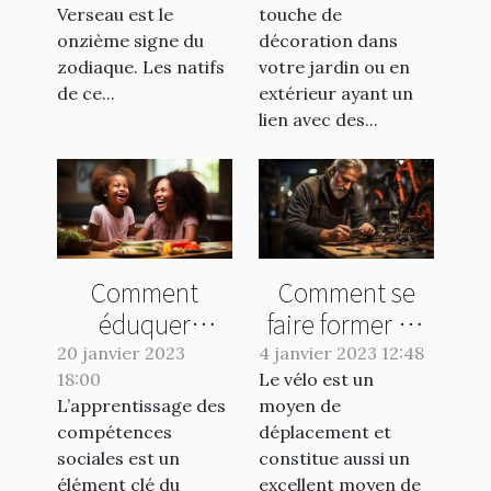
Verseau :
avoir dans votre
Verseau est le
touche de
comment
jardin ?
onzième signe du
décoration dans
maximiser votre
zodiaque. Les natifs
votre jardin ou en
potentiel
de ce...
extérieur ayant un
lien avec des...
chaque jour ?
Comment
Comment se
éduquer
faire former en
positivement
réparation vélo
20 janvier 2023
4 janvier 2023 12:48
18:00
votre enfant ?
Le vélo est un
?
L’apprentissage des
moyen de
compétences
déplacement et
sociales est un
constitue aussi un
élément clé du
excellent moyen de