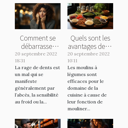
Comment se
Quels sont les
débarrasser
avantages de se
d'une rage de
servir d’un bon
20 septembre 2022
20 septembre 2022
18:31
dents ?
10:11
moulin à
La rage de dents est
Les moulins à
légumes ?
un mal qui se
légumes sont
manifeste
efficaces pour le
généralement par
domaine de la
l’abcès, la sensibilité
cuisine à cause de
au froid ou la...
leur fonction de
mouliner...