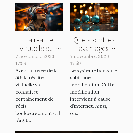
La réalité
Quels sont les
virtuelle et la
avantages
5G : ce qu’il faut
d’une banque
7 novembre 2023
7 novembre 2023
17:59
comprendre !
17:59
en ligne ?
Avec l’arrivée de la
Le système bancaire
5G, la réalité
subit une
virtuelle va
modification. Cette
connaître
modification
certainement de
intervient à cause
réels
d’internet. Ainsi,
bouleversements. Il
on...
s’agit...