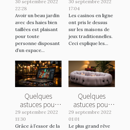
quelle taille
casinos en ligne
30 septembre 2022
30 septembre 2022
22:28
haie choisir ?
17:04
Avoir un beau jardin
Les casinos en ligne
avec des haies bien
ont pris le dessus
taillées est plaisant
sur les maisons de
pour toute
jeux traditionnelles.
personne disposant
Ceci explique les...
d’un espace...
Quelques
Quelques
astuces pour
astuces pour
choisir un bon
bien choisir son
29 septembre 2022
29 septembre 2022
11:30
site de pari
01:01
jacuzzi
Grâce à l’essor de la
Le plus grand rêve
sportif
gonflable