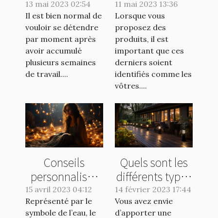
éviter les
catégories de
13 mai 2023 02:54
11 mai 2023 13:36
Il est bien normal de
vomissements
Lorsque vous
marquage
vouloir se détendre
proposez des
lors d'un tour
industriel?
par moment après
produits, il est
de manège
avoir accumulé
important que ces
plusieurs semaines
derniers soient
de travail....
identifiés comme les
vôtres....
Conseils
Quels sont les
personnalisés
différents types
pour les natifs
d’éclairage que
15 avril 2023 04:12
14 février 2023 17:44
Représenté par le
du signe
Vous avez envie
vous pouvez
symbole de l’eau, le
d’apporter une