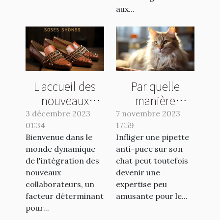
aux...
L'accueil des
Par quelle
nouveaux
manière
collaborateurs :
appliquer une
3 décembre 2023
7 novembre 2023
01:34
clé de la
17:59
pipette anti-
Bienvenue dans le
Infliger une pipette
réussite
puce à son
monde dynamique
anti-puce sur son
chat ?
de l'intégration des
chat peut toutefois
nouveaux
devenir une
collaborateurs, un
expertise peu
facteur déterminant
amusante pour le...
pour...