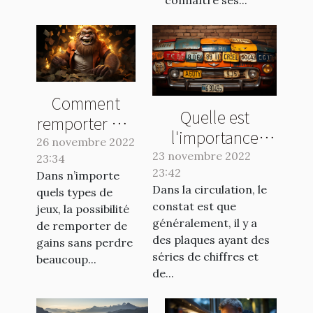
Comment
Quelle est
remporter des
l'importance
gains en
26 novembre 2022
d'une plaque
23 novembre 2022
23:34
jouant au
d'immatriculation
23:42
Dans n’importe
Crash Casino
Dans la circulation, le
quels types de
?
?
constat est que
jeux, la possibilité
généralement, il y a
de remporter de
des plaques ayant des
gains sans perdre
séries de chiffres et
beaucoup...
de...