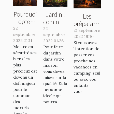
Pourquoi
Jardin :
Les
opter
comment
préparatifs
pour une
avoir un
22
22
essentiels
21 septembre
septembre
banque
septembre
travail de
2022 19:10
pour un
2022 21:11
2022 01:26
en ligne ?
qualité ?
Si vous avez
séjour en
Mettre en
Pour faire
l’intention de
camping
sécurité ses
du jardin
passer vos
réussi
biens les
dans votre
prochaines
plus
maison,
vacances en
précieux est
vous devez
camping, seul
devenu un
miser sur la
ou avec vos
défi majeur
qualité. Et la
enfants,
pour le
personne
vous...
commun
idéale qui
des
pourra...
mortels.
Avec le...