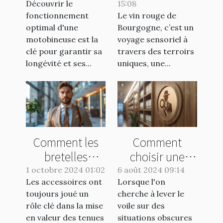
Découvrir le
maintenance
15:08
choisir ?
fonctionnement
Le vin rouge de
des
optimal d'une
Bourgogne, c’est un
motobineuses
motobineuse est la
voyage sensoriel à
clé pour garantir sa
travers des terroirs
longévité et ses...
uniques, une...
Comment les
Comment
bretelles
choisir une
peuvent
agence de
1 octobre 2024 01:02
6 août 2024 09:14
Les accessoires ont
transformer une
Lorsque l'on
détective pour
toujours joué un
cherche à lever le
tenue
vos enquêtes
rôle clé dans la mise
voile sur des
masculine
discrètes
en valeur des tenues
situations obscures