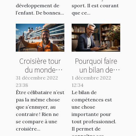
développement de
sport. Il est courant
l’enfant. De bonnes...
que ce...
Croisière tour
Pourquoi faire
du monde
un bilan de
célibataire :
compétences ?
31 décembre 2022
1 décembre 2022
23:38
pourquoi une
12:34
Être célibataire n’est
Le bilan de
croisière solo ?
pas la même chose
compétences est
que s’ennuyer, au
une chose
contraire ! Rien ne
importante pour
se compare à une
tout professionnel.
croisière...
Il permet de
connaître ses...