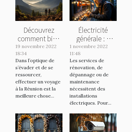
Découvrez
Électricité
comment bien
générale : à
organiser vos
quel spécialiste
19 novembre 2022
1 novembre 2022
18:34
voyages à la
11:48
s’adresser ?
Dans l’optique de
Les services de
Réunion
s’évader et de se
rénovation, de
ressourcer,
dépannage ou de
effectuer un voyage
maintenance
à la Réunion est la
nécessitent des
meilleure chose...
installations
électriques. Pour...