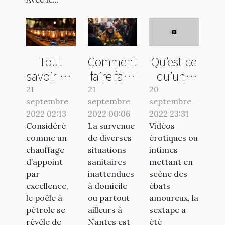
Tout
Comment
Qu’est-ce
savoir sur
faire face
qu’une
le poêle à
à une
sextape ?
21
21
20
septembre
pétrole
septembre
urgence
septembre
2022 02:13
2022 00:06
2022 23:31
sanitaire
Considéré
La survenue
Vidéos
à
comme un
de diverses
érotiques ou
Nantes ?
chauffage
situations
intimes
d’appoint
sanitaires
mettant en
par
inattendues
scène des
excellence,
à domicile
ébats
le poêle à
ou partout
amoureux, la
pétrole se
ailleurs à
sextape a
révèle de
Nantes est
été