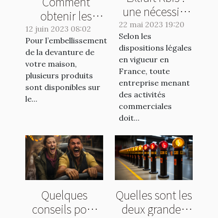
Comment
une nécessité
obtenir les
pour les
22 mai 2023 19:20
meilleurs
12 juin 2023 08:02
Selon les
entreprises ou
Pour l’embellissement
produits pour
dispositions légales
une formalité
de la devanture de
l'embellissement
en vigueur en
votre maison,
de plus ?
de votre
France, toute
plusieurs produits
entreprise menant
extérieur ?
sont disponibles sur
des activités
le...
commerciales
doit...
Quelques
Quelles sont les
conseils pour
deux grandes