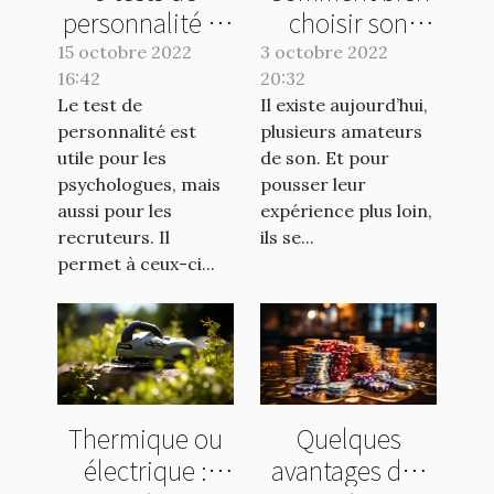
personnalité et
choisir son
leurs avantages
caisson de
15 octobre 2022
3 octobre 2022
16:42
20:32
basse ?
Le test de
Il existe aujourd’hui,
personnalité est
plusieurs amateurs
utile pour les
de son. Et pour
psychologues, mais
pousser leur
aussi pour les
expérience plus loin,
recruteurs. Il
ils se...
permet à ceux-ci...
Thermique ou
Quelques
électrique :
avantages des