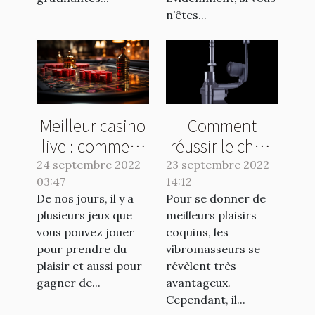
n’êtes...
Meilleur casino
Comment
live : comment
réussir le choix
faire le bon
de votre
24 septembre 2022
23 septembre 2022
03:47
choix ?
14:12
vibromasseur ?
De nos jours, il y a
Pour se donner de
plusieurs jeux que
meilleurs plaisirs
vous pouvez jouer
coquins, les
pour prendre du
vibromasseurs se
plaisir et aussi pour
révèlent très
gagner de...
avantageux.
Cependant, il...