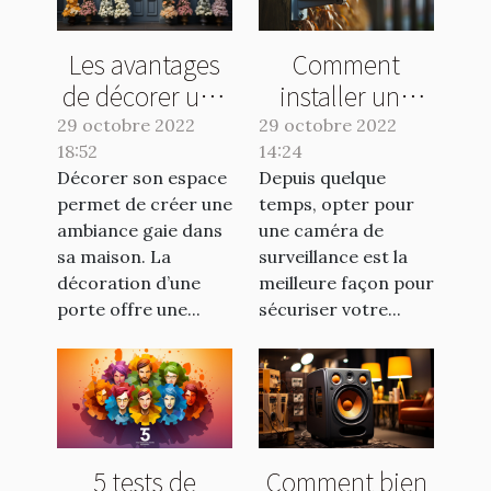
Les avantages
Comment
de décorer une
installer une
porte
caméra de
29 octobre 2022
29 octobre 2022
18:52
14:24
surveillance
Décorer son espace
Depuis quelque
sans fil ?
permet de créer une
temps, opter pour
ambiance gaie dans
une caméra de
sa maison. La
surveillance est la
décoration d’une
meilleure façon pour
porte offre une...
sécuriser votre...
5 tests de
Comment bien