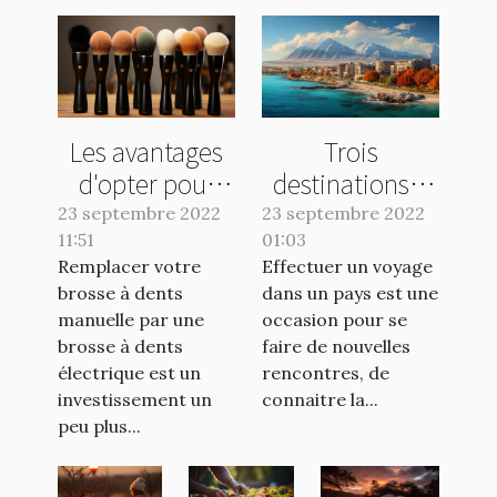
Les avantages
Trois
d'opter pour
destinations à
une brosse
visiter
23 septembre 2022
23 septembre 2022
11:51
électrique
01:03
absolument en
Remplacer votre
Effectuer un voyage
2022
brosse à dents
dans un pays est une
manuelle par une
occasion pour se
brosse à dents
faire de nouvelles
électrique est un
rencontres, de
investissement un
connaitre la...
peu plus...