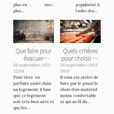
plus en
une...
popularisé à
plus...
l’aube des...
Que faire pour
Quels critères
évacuer
pour choisir un
l'humidité de sa
bon matelas ?
20 septembre 2022
20 septembre 2022
22:04
maison ?
20:57
Pour vivre en
Il vous est arrivé de
parfaite santé dans
faire par le passé le
un logement, il faut
choix d’un matériel
que ce logement
moins confortable
soit très bien aéré et
et qui au fil du...
que les...