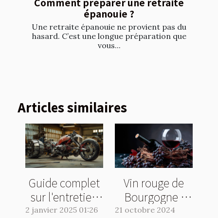
Comment préparer une retraite
épanouie ?
Une retraite épanouie ne provient pas du
hasard. C’est une longue préparation que
vous...
Articles similaires
Guide complet
Vin rouge de
sur l'entretien
Bourgogne :
et la
quelle bouteille
2 janvier 2025 01:26
21 octobre 2024