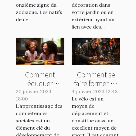
comment
jardin ?
onzième signe du
décoration dans
maximiser votre
zodiaque. Les natifs
votre jardin ou en
potentiel
de ce...
extérieur ayant un
lien avec des...
chaque jour ?
Comment
Comment se
éduquer
faire former en
positivement
réparation vélo
20 janvier 2023
4 janvier 2023 12:48
18:00
votre enfant ?
Le vélo est un
?
L’apprentissage des
moyen de
compétences
déplacement et
sociales est un
constitue aussi un
élément clé du
excellent moyen de
développement de
sport. Il est courant