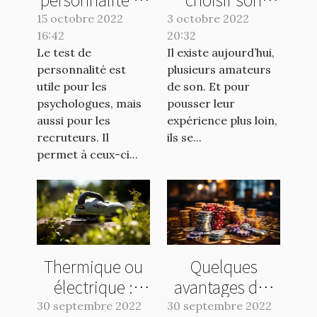
leurs avantages
caisson de
15 octobre 2022
3 octobre 2022
16:42
20:32
basse ?
Le test de
Il existe aujourd’hui,
personnalité est
plusieurs amateurs
utile pour les
de son. Et pour
psychologues, mais
pousser leur
aussi pour les
expérience plus loin,
recruteurs. Il
ils se...
permet à ceux-ci...
Thermique ou
Quelques
électrique :
avantages des
quelle taille
casinos en ligne
30 septembre 2022
30 septembre 2022