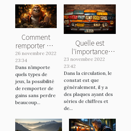
Comment
Quelle est
remporter des
l'importance
gains en
26 novembre 2022
d'une plaque
23 novembre 2022
23:34
jouant au
d'immatriculation
23:42
Dans n’importe
Crash Casino
Dans la circulation, le
quels types de
?
?
constat est que
jeux, la possibilité
généralement, il y a
de remporter de
des plaques ayant des
gains sans perdre
séries de chiffres et
beaucoup...
de...