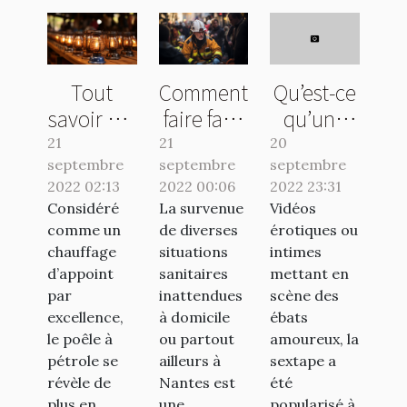
Tout
Comment
Qu’est-ce
savoir sur
faire face
qu’une
le poêle à
à une
sextape ?
21
21
20
septembre
pétrole
septembre
urgence
septembre
2022 02:13
2022 00:06
2022 23:31
sanitaire
Considéré
La survenue
Vidéos
à
comme un
de diverses
érotiques ou
Nantes ?
chauffage
situations
intimes
d’appoint
sanitaires
mettant en
par
inattendues
scène des
excellence,
à domicile
ébats
le poêle à
ou partout
amoureux, la
pétrole se
ailleurs à
sextape a
révèle de
Nantes est
été
plus en
une...
popularisé à