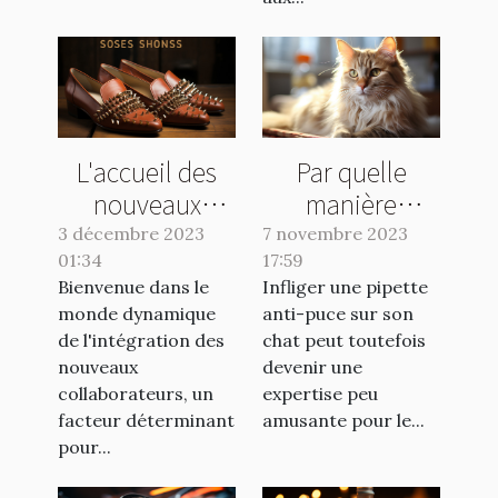
L'accueil des
Par quelle
nouveaux
manière
collaborateurs :
appliquer une
3 décembre 2023
7 novembre 2023
01:34
clé de la
17:59
pipette anti-
Bienvenue dans le
Infliger une pipette
réussite
puce à son
monde dynamique
anti-puce sur son
chat ?
de l'intégration des
chat peut toutefois
nouveaux
devenir une
collaborateurs, un
expertise peu
facteur déterminant
amusante pour le...
pour...