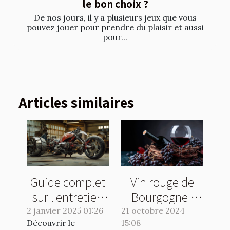
le bon choix ?
De nos jours, il y a plusieurs jeux que vous
pouvez jouer pour prendre du plaisir et aussi
pour...
Articles similaires
Guide complet
Vin rouge de
sur l'entretien
Bourgogne :
et la
quelle bouteille
2 janvier 2025 01:26
21 octobre 2024
Découvrir le
maintenance
15:08
choisir ?