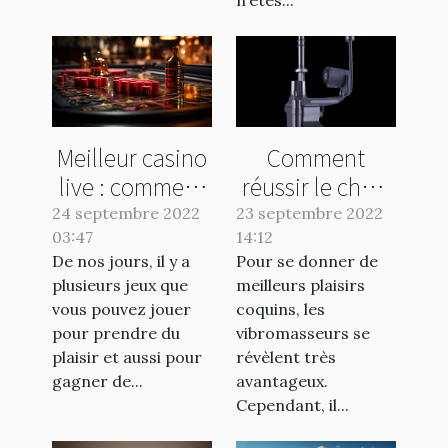
Meilleur casino
Comment
live : comment
réussir le choix
faire le bon
de votre
24 septembre 2022
23 septembre 2022
03:47
choix ?
14:12
vibromasseur ?
De nos jours, il y a
Pour se donner de
plusieurs jeux que
meilleurs plaisirs
vous pouvez jouer
coquins, les
pour prendre du
vibromasseurs se
plaisir et aussi pour
révèlent très
gagner de...
avantageux.
Cependant, il...