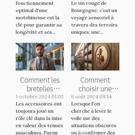
fonctionnement
Le vin rouge de
des
optimal d'une
Bourgogne, c’est un
motobineuses
motobineuse est la
voyage sensoriel à
clé pour garantir sa
travers des terroirs
longévité et ses...
uniques, une...
Comment les
Comment
bretelles
choisir une
peuvent
agence de
1 octobre 2024 01:02
6 août 2024 09:14
Les accessoires ont
transformer une
Lorsque l'on
détective pour
toujours joué un
cherche à lever le
tenue
vos enquêtes
rôle clé dans la mise
voile sur des
masculine
discrètes
en valeur des tenues
situations obscures
masculines. Parmi
ou à confirmer des