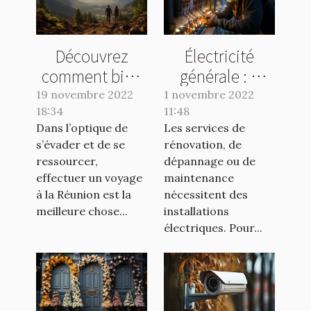
Découvrez
Électricité
comment bien
générale : à
organiser vos
quel spécialiste
19 novembre 2022
1 novembre 2022
18:34
voyages à la
11:48
s’adresser ?
Dans l’optique de
Les services de
Réunion
s’évader et de se
rénovation, de
ressourcer,
dépannage ou de
effectuer un voyage
maintenance
à la Réunion est la
nécessitent des
meilleure chose...
installations
électriques. Pour...