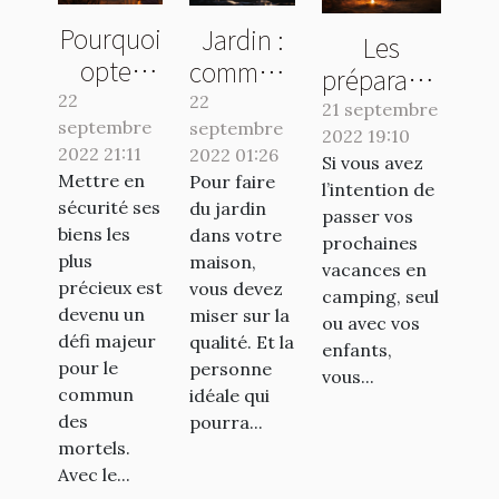
Pourquoi
Jardin :
Les
opter
comment
préparatifs
pour une
avoir un
22
22
essentiels
21 septembre
septembre
banque
septembre
travail de
2022 19:10
pour un
2022 21:11
2022 01:26
en ligne ?
qualité ?
Si vous avez
séjour en
Mettre en
Pour faire
l’intention de
camping
sécurité ses
du jardin
passer vos
réussi
biens les
dans votre
prochaines
plus
maison,
vacances en
précieux est
vous devez
camping, seul
devenu un
miser sur la
ou avec vos
défi majeur
qualité. Et la
enfants,
pour le
personne
vous...
commun
idéale qui
des
pourra...
mortels.
Avec le...