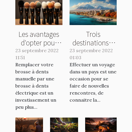
Les avantages
Trois
d'opter pour
destinations à
une brosse
visiter
23 septembre 2022
23 septembre 2022
11:51
électrique
01:03
absolument en
Remplacer votre
Effectuer un voyage
2022
brosse à dents
dans un pays est une
manuelle par une
occasion pour se
brosse à dents
faire de nouvelles
électrique est un
rencontres, de
investissement un
connaitre la...
peu plus...