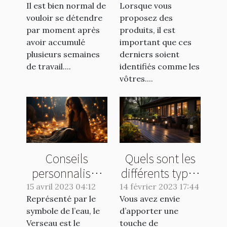
Il est bien normal de
vomissements
Lorsque vous
marquage
vouloir se détendre
proposez des
lors d'un tour
industriel?
par moment après
produits, il est
de manège
avoir accumulé
important que ces
plusieurs semaines
derniers soient
de travail....
identifiés comme les
vôtres....
Conseils
Quels sont les
personnalisés
différents types
pour les natifs
d’éclairage que
15 avril 2023 04:12
14 février 2023 17:44
Représenté par le
du signe
Vous avez envie
vous pouvez
symbole de l’eau, le
d’apporter une
Verseau :
avoir dans votre
Verseau est le
touche de