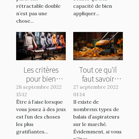
rétractable double
capacité de bien
n’est pas une
appliquer...
chose...
Les critères
Tout ce qu'il
pour bien
faut savoir
choisir une
avant l'achat
28 septembre 2022
27 septembre 2022
15:12
chaise pour
01:14
d'un balai
Être à l’aise lorsque
Il existe de
gamer
aspirateur
vous jouez à des jeux
nombreux types de
est l’un des choses
balais d’aspirateurs
les plus
sur le marché.
gratifiantes...
Évidemment, si vous
n’êtes...