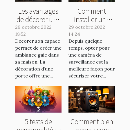
Les avantages
Comment
de décorer une
installer une
porte
caméra de
29 octobre 2022
29 octobre 2022
18:52
14:24
surveillance
Décorer son espace
Depuis quelque
sans fil ?
permet de créer une
temps, opter pour
ambiance gaie dans
une caméra de
sa maison. La
surveillance est la
décoration d’une
meilleure façon pour
porte offre une...
sécuriser votre...
5 tests de
Comment bien
personnalité et
choisir son