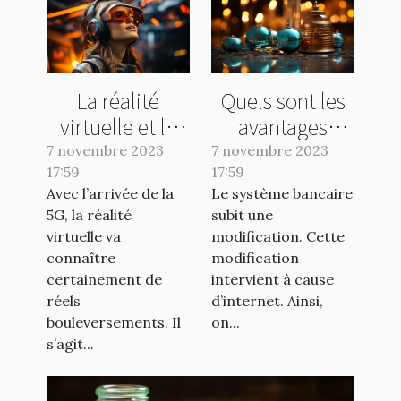
La réalité
Quels sont les
virtuelle et la
avantages
5G : ce qu’il faut
d’une banque
7 novembre 2023
7 novembre 2023
17:59
comprendre !
17:59
en ligne ?
Avec l’arrivée de la
Le système bancaire
5G, la réalité
subit une
virtuelle va
modification. Cette
connaître
modification
certainement de
intervient à cause
réels
d’internet. Ainsi,
bouleversements. Il
on...
s’agit...