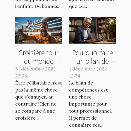
l’enfant. De bonnes...
que ce...
Croisière tour
Pourquoi faire
du monde
un bilan de
célibataire :
compétences ?
31 décembre 2022
1 décembre 2022
23:38
pourquoi une
12:34
Être célibataire n’est
Le bilan de
croisière solo ?
pas la même chose
compétences est
que s’ennuyer, au
une chose
contraire ! Rien ne
importante pour
se compare à une
tout professionnel.
croisière...
Il permet de
connaître ses...