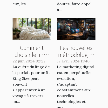
eux, les...
doutes, faire appel
à...
Comment
Les nouvelles
choisir le linge
méthodologies
de lit idéal pour
en marketing
22 juin 2024 02:22
17 avril 2024 11:46
La quête du linge de
un lit King Size
Le marketing digital
digital pour
lit parfait pour un lit
est en perpétuelle
2023
King Size peut
évolution,
souvent
s'adaptant
s'apparenter à un
constamment aux
voyage à travers
nouvelles
un...
technologies et
aux...