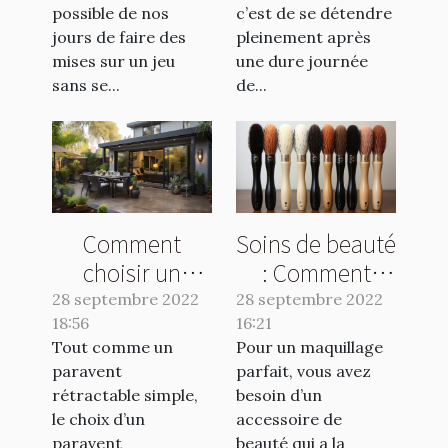
possible de nos
c’est de se détendre
jours de faire des
pleinement après
mises sur un jeu
une dure journée
sans se...
de...
Comment
Soins de beauté
choisir un
: Comment
paravent
utiliser un
28 septembre 2022
28 septembre 2022
18:56
rétractable
16:21
pinceau en
Tout comme un
Pour un maquillage
double ?
poils naturels ?
paravent
parfait, vous avez
rétractable simple,
besoin d’un
le choix d’un
accessoire de
paravent
beauté qui a la