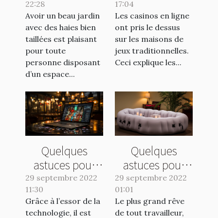
22:28
haie choisir ?
17:04
Avoir un beau jardin
Les casinos en ligne
avec des haies bien
ont pris le dessus
taillées est plaisant
sur les maisons de
pour toute
jeux traditionnelles.
personne disposant
Ceci explique les...
d’un espace...
Quelques
Quelques
astuces pour
astuces pour
choisir un bon
bien choisir son
29 septembre 2022
29 septembre 2022
11:30
site de pari
01:01
jacuzzi
Grâce à l’essor de la
Le plus grand rêve
sportif
gonflable
technologie, il est
de tout travailleur,