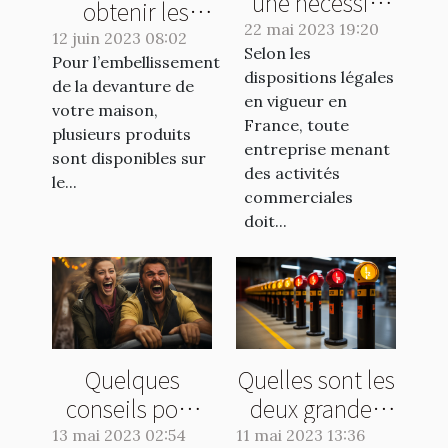
une nécessité
obtenir les
pour les
22 mai 2023 19:20
meilleurs
12 juin 2023 08:02
Selon les
entreprises ou
Pour l’embellissement
produits pour
dispositions légales
une formalité
de la devanture de
l'embellissement
en vigueur en
votre maison,
de plus ?
de votre
France, toute
plusieurs produits
entreprise menant
extérieur ?
sont disponibles sur
des activités
le...
commerciales
doit...
Quelques
Quelles sont les
conseils pour
deux grandes
éviter les
catégories de
13 mai 2023 02:54
11 mai 2023 13:36