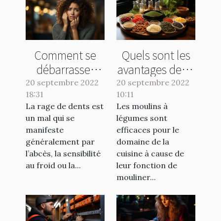
Comment se
Quels sont les
débarrasser
avantages de se
d'une rage de
servir d’un bon
20 septembre 2022
20 septembre 2022
18:31
dents ?
10:11
moulin à
La rage de dents est
Les moulins à
légumes ?
un mal qui se
légumes sont
manifeste
efficaces pour le
généralement par
domaine de la
l’abcès, la sensibilité
cuisine à cause de
au froid ou la...
leur fonction de
mouliner...