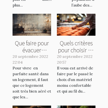
plus...
l’aube des...
Que faire pour
Quels critères
évacuer
pour choisir un
l'humidité de sa
bon matelas ?
20 septembre 2022
20 septembre 2022
22:04
maison ?
20:57
Pour vivre en
Il vous est arrivé de
parfaite santé dans
faire par le passé le
un logement, il faut
choix d’un matériel
que ce logement
moins confortable
soit très bien aéré et
et qui au fil du...
que les...