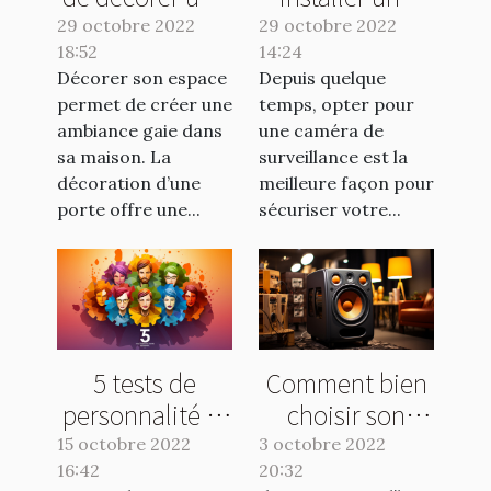
porte
caméra de
29 octobre 2022
29 octobre 2022
18:52
14:24
surveillance
Décorer son espace
Depuis quelque
sans fil ?
permet de créer une
temps, opter pour
ambiance gaie dans
une caméra de
sa maison. La
surveillance est la
décoration d’une
meilleure façon pour
porte offre une...
sécuriser votre...
5 tests de
Comment bien
personnalité et
choisir son
leurs avantages
caisson de
15 octobre 2022
3 octobre 2022
16:42
20:32
basse ?