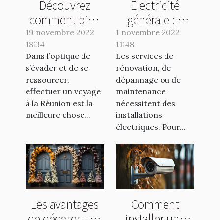
Découvrez
Électricité
comment bien
générale : à
organiser vos
quel spécialiste
19 novembre 2022
1 novembre 2022
18:34
voyages à la
11:48
s’adresser ?
Dans l’optique de
Les services de
Réunion
s’évader et de se
rénovation, de
ressourcer,
dépannage ou de
effectuer un voyage
maintenance
à la Réunion est la
nécessitent des
meilleure chose...
installations
électriques. Pour...
Les avantages
Comment
de décorer une
installer une