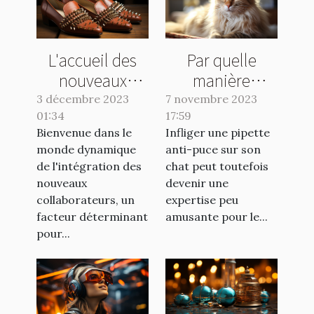
L'accueil des
Par quelle
nouveaux
manière
collaborateurs :
appliquer une
3 décembre 2023
7 novembre 2023
01:34
clé de la
17:59
pipette anti-
Bienvenue dans le
Infliger une pipette
réussite
puce à son
monde dynamique
anti-puce sur son
chat ?
de l'intégration des
chat peut toutefois
nouveaux
devenir une
collaborateurs, un
expertise peu
facteur déterminant
amusante pour le...
pour...