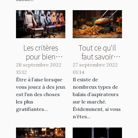
Les critères
Tout ce qu'il
pour bien
faut savoir
choisir une
avant l'achat
28 septembre 2022
27 septembre 2022
15:12
chaise pour
01:14
d'un balai
Être à l’aise lorsque
Il existe de
gamer
aspirateur
vous jouez à des jeux
nombreux types de
est l’un des choses
balais d’aspirateurs
les plus
sur le marché.
gratifiantes...
Évidemment, si vous
n’êtes...