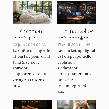
Comment
Les nouvelles
choisir le linge
méthodologies
de lit idéal pour
en marketing
22 juin 2024 02:22
17 avril 2024 11:46
La quête du linge de
un lit King Size
Le marketing digital
digital pour
lit parfait pour un lit
est en perpétuelle
2023
King Size peut
évolution,
souvent
s'adaptant
s'apparenter à un
constamment aux
voyage à travers
nouvelles
un...
technologies et
aux...