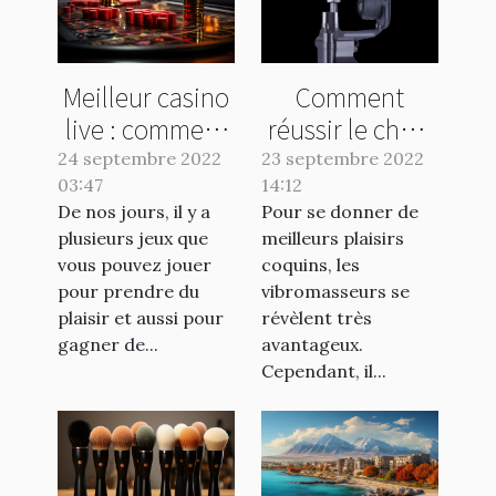
Meilleur casino
Comment
live : comment
réussir le choix
faire le bon
de votre
24 septembre 2022
23 septembre 2022
03:47
choix ?
14:12
vibromasseur ?
De nos jours, il y a
Pour se donner de
plusieurs jeux que
meilleurs plaisirs
vous pouvez jouer
coquins, les
pour prendre du
vibromasseurs se
plaisir et aussi pour
révèlent très
gagner de...
avantageux.
Cependant, il...