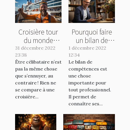
Croisière tour
Pourquoi faire
du monde
un bilan de
célibataire :
compétences ?
31 décembre 2022
1 décembre 2022
23:38
pourquoi une
12:34
Être célibataire n’est
Le bilan de
croisière solo ?
pas la même chose
compétences est
que s’ennuyer, au
une chose
contraire ! Rien ne
importante pour
se compare à une
tout professionnel.
croisière...
Il permet de
connaître ses...