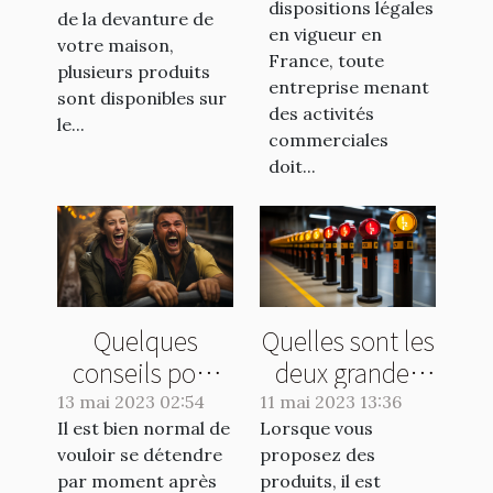
dispositions légales
une formalité
de la devanture de
l'embellissement
en vigueur en
votre maison,
de plus ?
de votre
France, toute
plusieurs produits
entreprise menant
extérieur ?
sont disponibles sur
des activités
le...
commerciales
doit...
Quelques
Quelles sont les
conseils pour
deux grandes
éviter les
catégories de
13 mai 2023 02:54
11 mai 2023 13:36
Il est bien normal de
vomissements
Lorsque vous
marquage
vouloir se détendre
proposez des
lors d'un tour
industriel?
par moment après
produits, il est