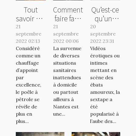
Tout
Comment
Qu’est-ce
savoir sur
faire face
qu’une
le poêle à
à une
sextape ?
21
21
20
septembre
pétrole
septembre
urgence
septembre
2022 02:13
2022 00:06
2022 23:31
sanitaire
Considéré
La survenue
Vidéos
à
comme un
de diverses
érotiques ou
Nantes ?
chauffage
situations
intimes
d’appoint
sanitaires
mettant en
par
inattendues
scène des
excellence,
à domicile
ébats
le poêle à
ou partout
amoureux, la
pétrole se
ailleurs à
sextape a
révèle de
Nantes est
été
plus en
une...
popularisé à
plus...
l’aube des...