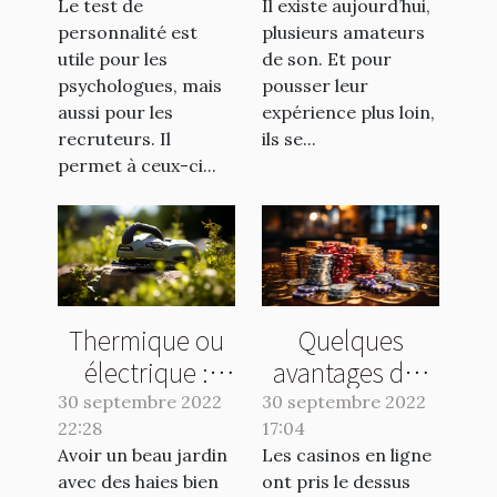
Le test de
Il existe aujourd’hui,
personnalité est
plusieurs amateurs
utile pour les
de son. Et pour
psychologues, mais
pousser leur
aussi pour les
expérience plus loin,
recruteurs. Il
ils se...
permet à ceux-ci...
Thermique ou
Quelques
électrique :
avantages des
quelle taille
casinos en ligne
30 septembre 2022
30 septembre 2022
22:28
haie choisir ?
17:04
Avoir un beau jardin
Les casinos en ligne
avec des haies bien
ont pris le dessus