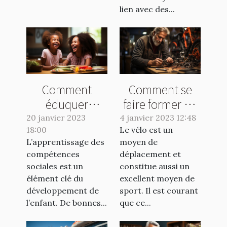
lien avec des...
chaque jour ?
Comment
Comment se
éduquer
faire former en
positivement
réparation vélo
20 janvier 2023
4 janvier 2023 12:48
18:00
votre enfant ?
Le vélo est un
?
L’apprentissage des
moyen de
compétences
déplacement et
sociales est un
constitue aussi un
élément clé du
excellent moyen de
développement de
sport. Il est courant
l’enfant. De bonnes...
que ce...