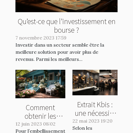
Qu’est-ce que l’investissement en
bourse ?
7 novembre 2023 17:59
Investir dans un secteur semble être la
meilleure solution pour avoir plus de
revenus. Parmi les meilleurs...
Extrait Kbis :
Comment
une nécessité
obtenir les
pour les
22 mai 2023 19:20
meilleurs
12 juin 2023 08:02
Selon les
entreprises ou
Pour l’embellissement
produits pour