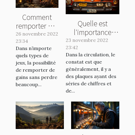
Comment
Quelle est
remporter des
l'importance
gains en
26 novembre 2022
d'une plaque
23 novembre 2022
23:34
jouant au
d'immatriculation
23:42
Dans n’importe
Crash Casino
Dans la circulation, le
quels types de
?
?
constat est que
jeux, la possibilité
généralement, il y a
de remporter de
des plaques ayant des
gains sans perdre
séries de chiffres et
beaucoup...
de...