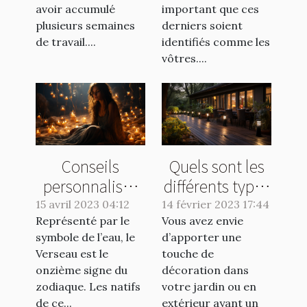
de manège
avoir accumulé
important que ces
plusieurs semaines
derniers soient
de travail....
identifiés comme les
vôtres....
Conseils
Quels sont les
personnalisés
différents types
pour les natifs
d’éclairage que
15 avril 2023 04:12
14 février 2023 17:44
Représenté par le
du signe
Vous avez envie
vous pouvez
symbole de l’eau, le
d’apporter une
Verseau :
avoir dans votre
Verseau est le
touche de
comment
jardin ?
onzième signe du
décoration dans
maximiser votre
zodiaque. Les natifs
votre jardin ou en
potentiel
de ce...
extérieur ayant un