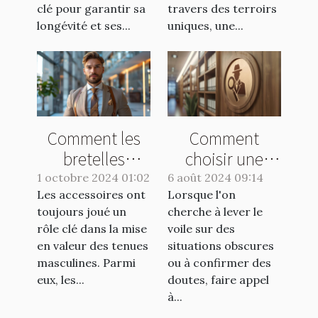
clé pour garantir sa
travers des terroirs
longévité et ses...
uniques, une...
Comment les
Comment
bretelles
choisir une
peuvent
agence de
1 octobre 2024 01:02
6 août 2024 09:14
Les accessoires ont
transformer une
Lorsque l'on
détective pour
toujours joué un
cherche à lever le
tenue
vos enquêtes
rôle clé dans la mise
voile sur des
masculine
discrètes
en valeur des tenues
situations obscures
masculines. Parmi
ou à confirmer des
eux, les...
doutes, faire appel
à...