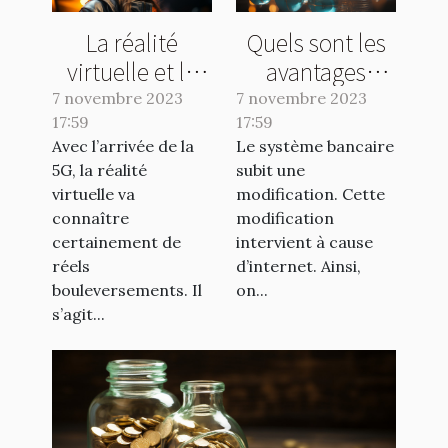
La réalité
Quels sont les
virtuelle et la
avantages
5G : ce qu’il faut
d’une banque
7 novembre 2023
7 novembre 2023
17:59
comprendre !
17:59
en ligne ?
Avec l’arrivée de la
Le système bancaire
5G, la réalité
subit une
virtuelle va
modification. Cette
connaître
modification
certainement de
intervient à cause
réels
d’internet. Ainsi,
bouleversements. Il
on...
s’agit...