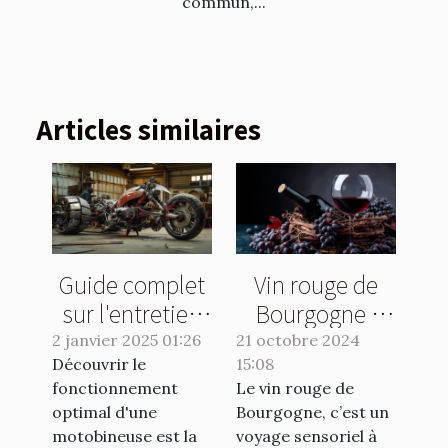
commun,...
Articles similaires
Guide complet
Vin rouge de
sur l'entretien
Bourgogne :
et la
quelle bouteille
2 janvier 2025 01:26
21 octobre 2024
Découvrir le
maintenance
15:08
choisir ?
fonctionnement
Le vin rouge de
des
optimal d'une
Bourgogne, c’est un
motobineuses
motobineuse est la
voyage sensoriel à