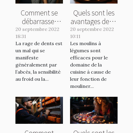
Comment se
Quels sont les
débarrasser
avantages de se
d'une rage de
servir d’un bon
20 septembre 2022
20 septembre 2022
18:31
dents ?
10:11
moulin à
La rage de dents est
Les moulins à
légumes ?
un mal qui se
légumes sont
manifeste
efficaces pour le
généralement par
domaine de la
l’abcès, la sensibilité
cuisine à cause de
au froid ou la...
leur fonction de
mouliner...
Comment
Quels sont les