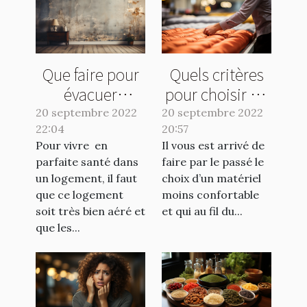
Que faire pour
Quels critères
évacuer
pour choisir un
l'humidité de sa
bon matelas ?
20 septembre 2022
20 septembre 2022
22:04
maison ?
20:57
Pour vivre en
Il vous est arrivé de
parfaite santé dans
faire par le passé le
un logement, il faut
choix d’un matériel
que ce logement
moins confortable
soit très bien aéré et
et qui au fil du...
que les...