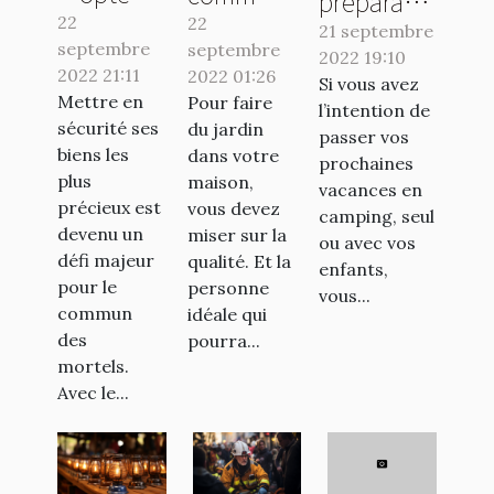
préparatifs
pour une
avoir un
22
22
essentiels
21 septembre
septembre
banque
septembre
travail de
2022 19:10
pour un
2022 21:11
2022 01:26
en ligne ?
qualité ?
Si vous avez
séjour en
Mettre en
Pour faire
l’intention de
camping
sécurité ses
du jardin
passer vos
réussi
biens les
dans votre
prochaines
plus
maison,
vacances en
précieux est
vous devez
camping, seul
devenu un
miser sur la
ou avec vos
défi majeur
qualité. Et la
enfants,
pour le
personne
vous...
commun
idéale qui
des
pourra...
mortels.
Avec le...