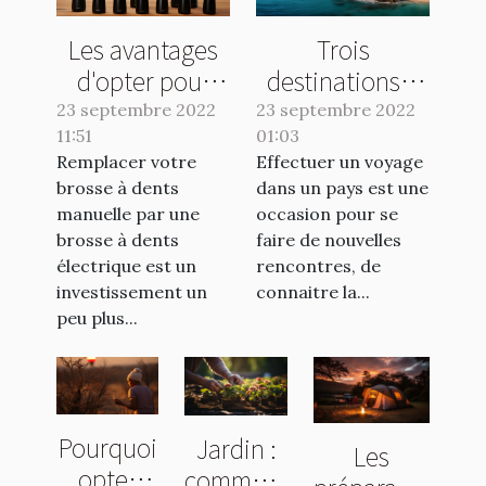
Les avantages
Trois
d'opter pour
destinations à
une brosse
visiter
23 septembre 2022
23 septembre 2022
11:51
électrique
01:03
absolument en
Remplacer votre
Effectuer un voyage
2022
brosse à dents
dans un pays est une
manuelle par une
occasion pour se
brosse à dents
faire de nouvelles
électrique est un
rencontres, de
investissement un
connaitre la...
peu plus...
Pourquoi
Jardin :
Les
opter
comment