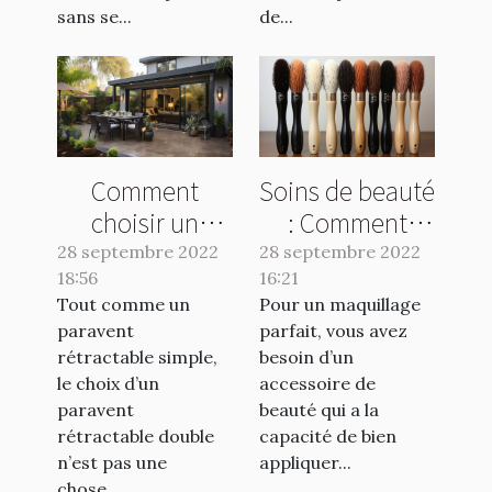
sans se...
de...
Comment
Soins de beauté
choisir un
: Comment
paravent
utiliser un
28 septembre 2022
28 septembre 2022
18:56
rétractable
16:21
pinceau en
Tout comme un
Pour un maquillage
double ?
poils naturels ?
paravent
parfait, vous avez
rétractable simple,
besoin d’un
le choix d’un
accessoire de
paravent
beauté qui a la
rétractable double
capacité de bien
n’est pas une
appliquer...
chose...