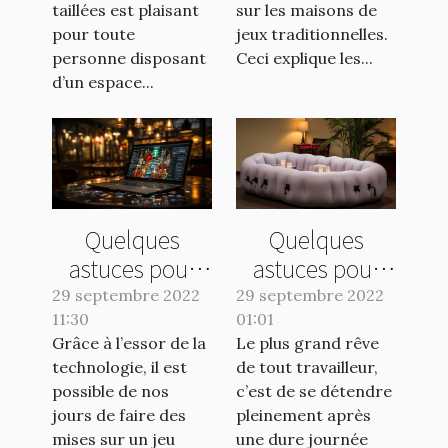
taillées est plaisant
sur les maisons de
pour toute
jeux traditionnelles.
personne disposant
Ceci explique les...
d’un espace...
Quelques
Quelques
astuces pour
astuces pour
choisir un bon
bien choisir son
29 septembre 2022
29 septembre 2022
11:30
site de pari
01:01
jacuzzi
Grâce à l’essor de la
Le plus grand rêve
sportif
gonflable
technologie, il est
de tout travailleur,
possible de nos
c’est de se détendre
jours de faire des
pleinement après
mises sur un jeu
une dure journée